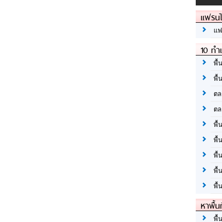
แฟรนไ
แฟ
10 ทำเ
พื้
พื้
ตล
ตล
พื้
พื้
พื้
พื้
พื้
หาพื้น
พื้