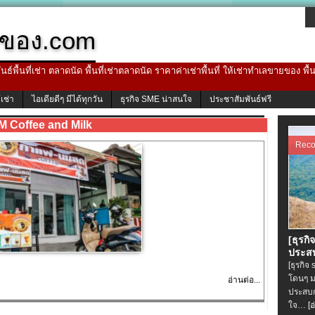
ของ.com
ธ์พื้นที่เช่า ตลาดนัด พื้นที่เช่าตลาดนัด ราคาค่าเช่าพื้นที่ ให้เช่าทำเลขายของ พื
้เช่า
ไอเดียดีๆ มีได้ทุกวัน
ธุรกิจ SME น่าสนใจ
ประชาสัมพันธ์ฟรี
M Coffee and Milk
Rec
[ธุรกิ
ประสบ
[ธุรกิจ
โดนๆ ม
อ่านต่อ...
ประสบก
ใจ…
[อ