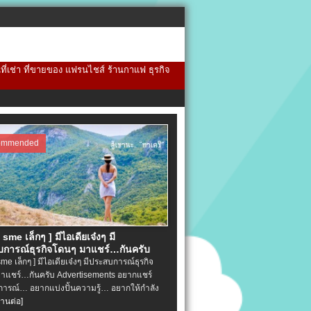
้นที่เช่า ที่ขายของ แฟรนไชส์ ร้านกาแฟ ธุรกิจ
ommended
จ sme เล็กๆ ] มีไอเดียเจ๋งๆ มี
การณ์ธุรกิจโดนๆ มาแชร์…กันครับ
 sme เล็กๆ ] มีไอเดียเจ๋งๆ มีประสบการณ์ธุรกิจ
าแชร์…กันครับ Advertisements อยากแชร์
ารณ์… อยากแบ่งปั้นความรู้… อยากให้กำลัง
่านต่อ]