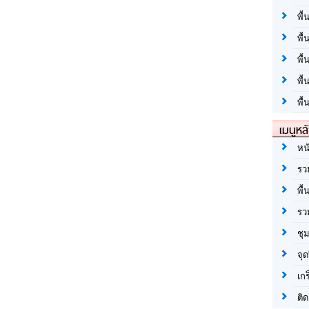
พื้
พื้
พื
พื
พื้
เมนูหล
หน
รว
พื้
รว
ชุ
จุด
เก
ติด