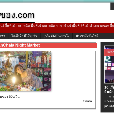
ของ.com
ธ์พื้นที่เช่า ตลาดนัด พื้นที่เช่าตลาดนัด ราคาค่าเช่าพื้นที่ ให้เช่าทำเลขายของ พื
้เช่า
ไอเดียดีๆ มีได้ทุกวัน
ธุรกิจ SME น่าสนใจ
ประชาสัมพันธ์ฟรี
nChala Night Market
Rec
10 เรื
สินค้า
ยของ 50บ/วัน
การเช่
อ่านต่อ...
ของคนท
[อ่านต่