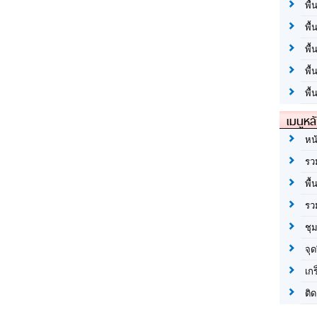
พื้
พื้
พื
พื
พื้
เมนูหล
หน
รว
พื้
รว
ชุ
จุด
เก
ติด