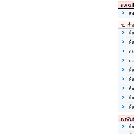
แฟรนไ
แฟ
10 ทำเ
พื้
พื้
ตล
ตล
พื้
พื้
พื้
พื้
พื้
หาพื้น
พื้