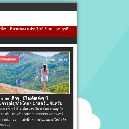
้นที่เช่า ที่ขายของ แฟรนไชส์ ร้านกาแฟ ธุรกิจ
ommended
จ sme เล็กๆ ] มีไอเดียเจ๋งๆ มี
การณ์ธุรกิจโดนๆ มาแชร์…กันครับ
 sme เล็กๆ ] มีไอเดียเจ๋งๆ มีประสบการณ์ธุรกิจ
าแชร์…กันครับ Advertisements อยากแชร์
ารณ์… อยากแบ่งปั้นความรู้… อยากให้กำลัง
่านต่อ]