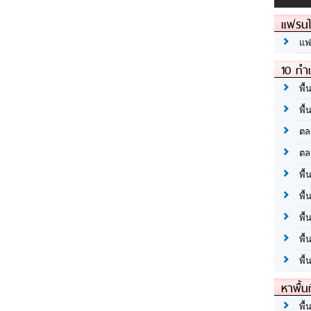
แฟรนไ
แฟ
10 ทำเ
พื้
พื้
ตล
ตล
พื้
พื้
พื้
พื้
พื้
หาพื้น
พื้