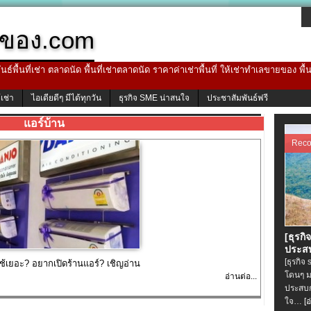
ของ.com
ธ์พื้นที่เช่า ตลาดนัด พื้นที่เช่าตลาดนัด ราคาค่าเช่าพื้นที่ ให้เช่าทำเลขายของ พื
้เช่า
ไอเดียดีๆ มีได้ทุกวัน
ธุรกิจ SME น่าสนใจ
ประชาสัมพันธ์ฟรี
แอร์บ้าน
Rec
[ธุรกิ
ประสบ
[ธุรกิจ
้เยอะ? อยากเปิดร้านแอร์? เชิญอ่าน
โดนๆ ม
อ่านต่อ...
ประสบก
ใจ…
[อ