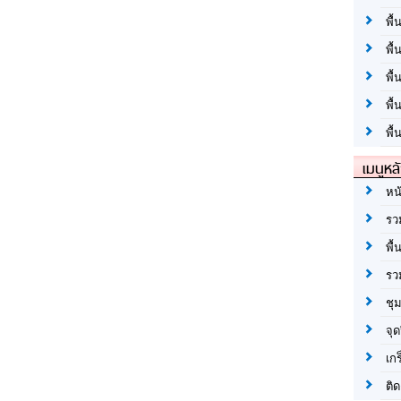
พื้
พื้
พื
พื
พื้
เมนูหล
หน
รว
พื้
รว
ชุ
จุด
เก
ติด