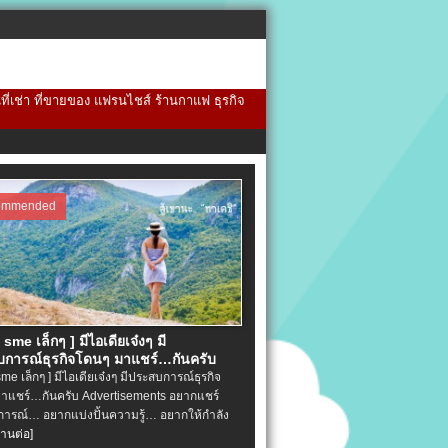
้นที่เช่า ที่ขายของ แฟรนไชส์ ร้านกาแฟ ธุรกิจ
ommended
จ sme เล็กๆ ] มีไอเดียเจ๋งๆ มี
การณ์ธุรกิจโดนๆ มาแชร์…กันครับ
 sme เล็กๆ ] มีไอเดียเจ๋งๆ มีประสบการณ์ธุรกิจ
าแชร์…กันครับ Advertisements อยากแชร์
ารณ์… อยากแบ่งปั้นความรู้… อยากให้กำลัง
่านต่อ]