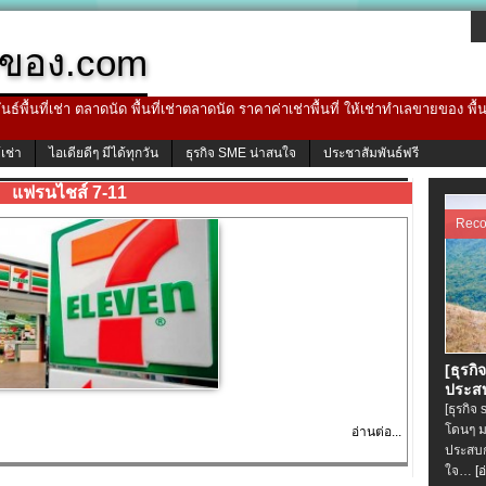
ของ.com
ธ์พื้นที่เช่า ตลาดนัด พื้นที่เช่าตลาดนัด ราคาค่าเช่าพื้นที่ ให้เช่าทำเลขายของ พื
้เช่า
ไอเดียดีๆ มีได้ทุกวัน
ธุรกิจ SME น่าสนใจ
ประชาสัมพันธ์ฟรี
แฟรนไชส์ 7-11
Rec
[ธุรกิ
ประสบ
[ธุรกิจ
โดนๆ ม
อ่านต่อ...
ประสบก
ใจ…
[อ