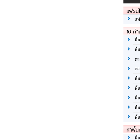
แฟรนไ
แฟ
10 ทำเ
พื้
พื้
ตล
ตล
พื้
พื้
พื้
พื้
พื้
หาพื้น
พื้