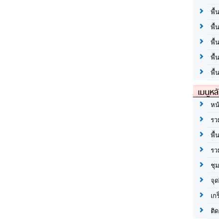
พื้
พื้
พื
พื
พื้
เมนูหล
หน
รว
พื้
รว
ชุ
จุด
เก
ติด