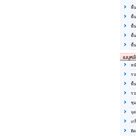
พื้
พื้
พื
พื
พื้
เมนูหล
หน
รว
พื้
รว
ชุ
จุด
เก
ติด