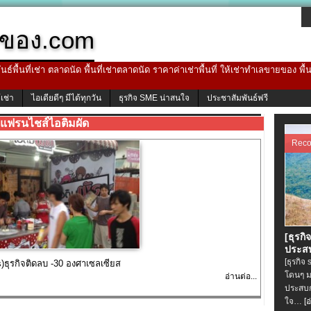
ของ.com
ธ์พื้นที่เช่า ตลาดนัด พื้นที่เช่าตลาดนัด ราคาค่าเช่าพื้นที่ ให้เช่าทำเลขายของ พื
้เช่า
ไอเดียดีๆ มีได้ทุกวัน
ธุรกิจ SME น่าสนใจ
ประชาสัมพันธ์ฟรี
แฟรนไชส์ไอติมผัด
Rec
[ธุรกิ
ประสบ
[ธุรกิจ
)ธุรกิจติดลบ -30 องศาเซลเซียส
โดนๆ ม
อ่านต่อ...
ประสบก
ใจ…
[อ