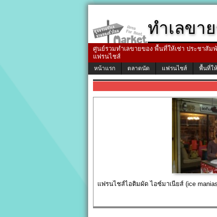
ทำเลขาย
ศูนย์รวมทำเลขายของ พื้นที่ให้เช่า ประชาสัมพัน
แฟรนไชส์
หน้าแรก
ตลาดนัด
แฟรนไชส์
พื้นที่ให
แฟรนไชส์ไอติมผัด ไอซ์มาเนียส์ (ice manias