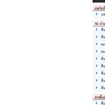
แฟรนไ
แฟ
10 ทำเ
พื้
พื้
ตล
ตล
พื้
พื้
พื้
พื้
พื้
หาพื้น
พื้