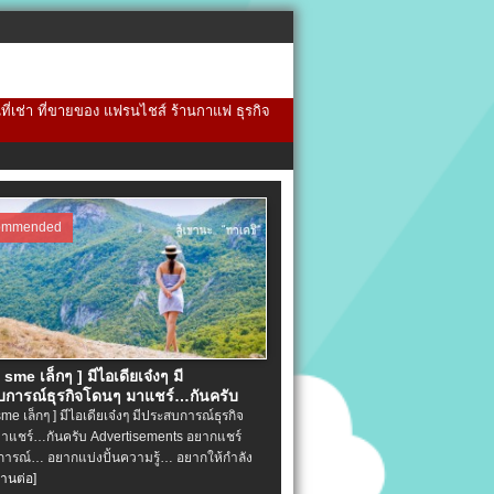
้นที่เช่า ที่ขายของ แฟรนไชส์ ร้านกาแฟ ธุรกิจ
ommended
จ sme เล็กๆ ] มีไอเดียเจ๋งๆ มี
การณ์ธุรกิจโดนๆ มาแชร์…กันครับ
 sme เล็กๆ ] มีไอเดียเจ๋งๆ มีประสบการณ์ธุรกิจ
าแชร์…กันครับ Advertisements อยากแชร์
ารณ์… อยากแบ่งปั้นความรู้… อยากให้กำลัง
่านต่อ]