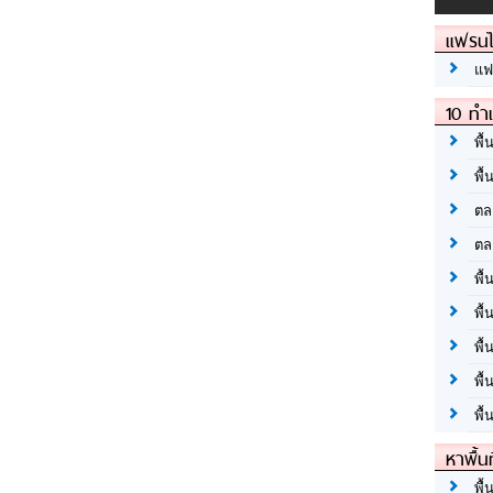
แฟรนไ
แฟ
10 ทำเ
พื้
พื้
ตล
ตล
พื้
พื้
พื้
พื้
พื้
หาพื้น
พื้