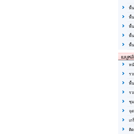
พื้
พื้
พื
พื
พื้
เมนูหล
หน
รว
พื้
รว
ชุ
จุด
เก
ติด