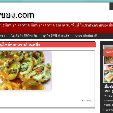
ของ.com
ธ์พื้นที่เช่า ตลาดนัด พื้นที่เช่าตลาดนัด ราคาค่าเช่าพื้นที่ ให้เช่าทำเลขายของ พื
้เช่า
ไอเดียดีๆ มีได้ทุกวัน
ธุรกิจ SME น่าสนใจ
ประชาสัมพันธ์ฟรี
นไชส์หอยครกล้านหนึ่ง
Rec
เพิ่มช
SME )
เพิ่มช่
อ่านต่อ...
ขายของ
สวัสดี 
ประชาส