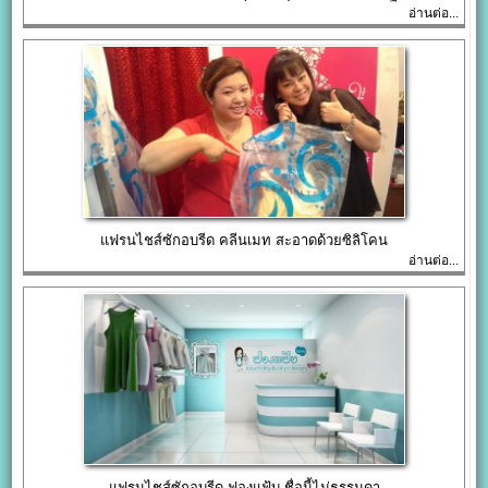
อ่านต่อ...
แฟรนไชส์ซักอบรีด คลีนเมท สะอาดด้วยซิลิโคน
อ่านต่อ...
แฟรนไชส์ซักอบรีด ฟองแฟ้บ ชื่อนี้ไม่ธรรมดา