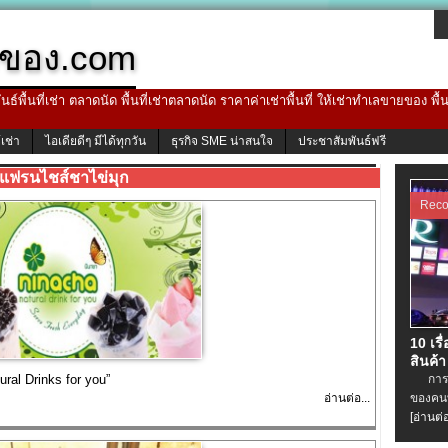
ของ.com
ธ์พื้นที่เช่า ตลาดนัด พื้นที่เช่าตลาดนัด ราคาค่าเช่าพื้นที่ ให้เช่าทำเลขายของ พื
้เช่า
ไอเดียดีๆ มีได้ทุกวัน
ธุรกิจ SME น่าสนใจ
ประชาสัมพันธ์ฟรี
แฟรนไชส์ชาไข่มุก
Rec
10 เรื
สินค้า
al Drinks for you”
การเช่
อ่านต่อ...
ของคนท
[อ่านต่