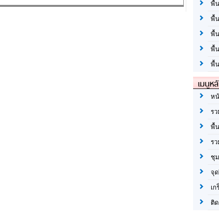
พื้
พื้
พื
พื
พื้
เมนูหล
หน
รว
พื้
รว
ชุ
จุด
เก
ติด