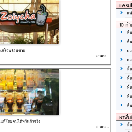
แฟรนไ
แฟ
10 ทำเ
พื้
พื้
งเสร็จพร้อมขาย
ตล
อ่านต่อ...
ตล
พื้
พื้
พื้
พื้
พื้
หาพื้น
แท้โดยคนไต้หวันตัวจริง
พื้
อ่านต่อ...