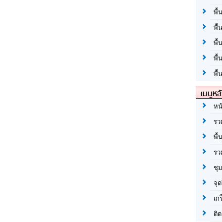
พื้
พื้
พื
พื
พื้
เมนูหล
หน
รว
พื้
รว
ชุ
จุด
เก
ติด