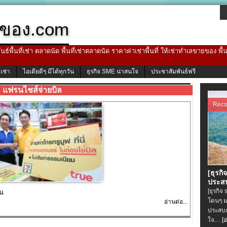
ของ.com
ธ์พื้นที่เช่า ตลาดนัด พื้นที่เช่าตลาดนัด ราคาค่าเช่าพื้นที่ ให้เช่าทำเลขายของ พื
้เช่า
ไอเดียดีๆ มีได้ทุกวัน
ธุรกิจ SME น่าสนใจ
ประชาสัมพันธ์ฟรี
แฟรนไชส์จ่ายบิล
Rec
[ธุรกิ
ประสบ
[ธุรกิจ
ิน
โดนๆ ม
อ่านต่อ...
ประสบก
ใจ…
[อ