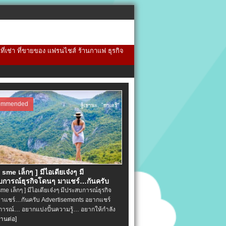
้นที่เช่า ที่ขายของ แฟรนไชส์ ร้านกาแฟ ธุรกิจ
ommended
จ sme เล็กๆ ] มีไอเดียเจ๋งๆ มี
การณ์ธุรกิจโดนๆ มาแชร์…กันครับ
 sme เล็กๆ ] มีไอเดียเจ๋งๆ มีประสบการณ์ธุรกิจ
าแชร์…กันครับ Advertisements อยากแชร์
ารณ์… อยากแบ่งปั้นความรู้… อยากให้กำลัง
่านต่อ]