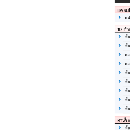
แฟรนไ
แฟ
10 ทำเ
พื้
พื้
ตล
ตล
พื้
พื้
พื้
พื้
พื้
หาพื้น
พื้