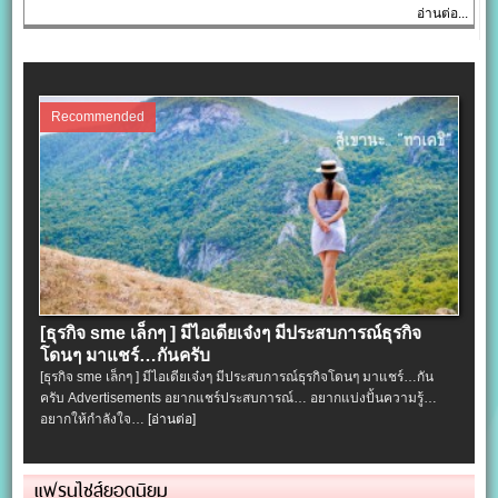
อ่านต่อ...
Recommended
[ธุรกิจ sme เล็กๆ ] มีไอเดียเจ๋งๆ มีประสบการณ์ธุรกิจ
โดนๆ มาแชร์…กันครับ
[ธุรกิจ sme เล็กๆ ] มีไอเดียเจ๋งๆ มีประสบการณ์ธุรกิจโดนๆ มาแชร์…กัน
ครับ Advertisements อยากแชร์ประสบการณ์… อยากแบ่งปั้นความรู้…
อยากให้กำลังใจ…
[อ่านต่อ]
แฟรนไชส์ยอดนิยม