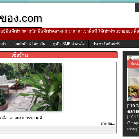
ของ.com
ธ์พื้นที่เช่า ตลาดนัด พื้นที่เช่าตลาดนัด ราคาค่าเช่าพื้นที่ ให้เช่าทำเลขายของ พื
้เช่า
ไอเดียดีๆ มีได้ทุกวัน
ธุรกิจ SME น่าสนใจ
ประชาสัมพันธ์ฟรี
เซ็งร้าน
Rec
[ 10 
ตลาดเ
[ 10 ว
นน มีลาดจอดรถ บรรยาศดี
เงียบส
อ่านต่อ...
เศรษฐก