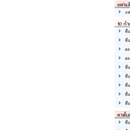
แฟรนไ
แฟ
10 ทำเ
พื้
พื้
ตล
ตล
พื้
พื้
พื้
พื้
พื้
หาพื้น
พื้