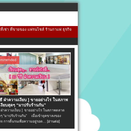
้นที่เช่า ที่ขายของ แฟรนไชส์ ร้านกาแฟ ธุรกิจ
ommended
วิธี ฝ่าความเงียบ ] ขายอย่างไร ในสภาพ
งียบสุดๆ “มาปรับร้านกัน”
ิธี ฝ่าความเงียบ ] ขายอย่างไร ในสภาพตลาด
ุดๆ “มาปรับร้านกัน” เมื่อเข้ายุคขาลงของ
ิจ การดิ้นรนเพื่อความอยู่รอด…
[อ่านต่อ]