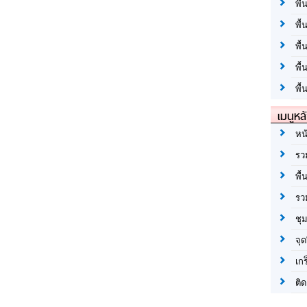
พื้
พื้
พื
พื
พื้
เมนูหล
หน
รว
พื้
รว
ชุ
จุด
เก
ติด