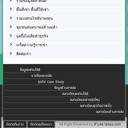
รวมข้อมูลตลาดนัด
พื้นที่เช่า พื้นที่ให้เช่า
รวมแฟรนไชส์น่าลงทุน
ชุมชนสนทนาพ่อค้าแม่ค้า
จุดปิ๊งไอเดียทำธุรกิจ
เกร็ดความรู้การเช่า
ติดต่อเรา
ข้อมูลแฟรนไชส์
รายชื่อตลาดนัด
ธุรกิจ Case Study
ข้อมูลร้านขายส่ง
ลงทะเบียนแฟรนไชส์
ลงทะเบียนตลาดนัดใหม่
ลงทะเบียนธุรกิจน่าสนใจ
ลงทะเบียนร้านขายส่ง
ติดต่อทีมงาน
ติดต่อลงโฆษณา
All Right Reserved by
ทำเลขายของ.com