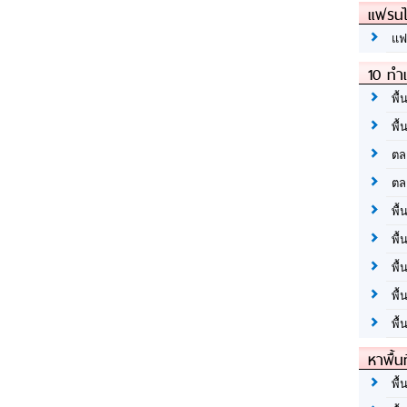
แฟรนไ
แฟ
10 ทำเ
พื้
พื้
ตล
ตล
พื้
พื้
พื้
พื้
พื้
หาพื้น
พื้