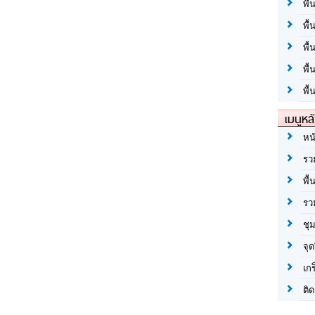
พื้
พื้
พื
พื
พื้
เมนูหล
หน
รว
พื้
รว
ชุ
จุด
เก
ติด