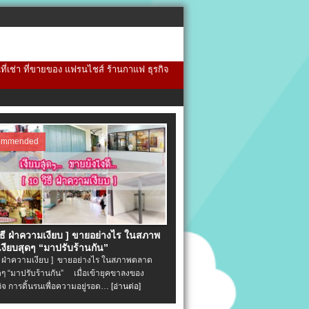
้นที่เช่า ที่ขายของ แฟรนไชส์ ร้านกาแฟ ธุรกิจ
ommended
วิธี ฝ่าความเงียบ ] ขายอย่างไร ในสภาพ
งียบสุดๆ “มาปรับร้านกัน”
ิธี ฝ่าความเงียบ ] ขายอย่างไร ในสภาพตลาด
ุดๆ “มาปรับร้านกัน” เมื่อเข้ายุคขาลงของ
ิจ การดิ้นรนเพื่อความอยู่รอด…
[อ่านต่อ]