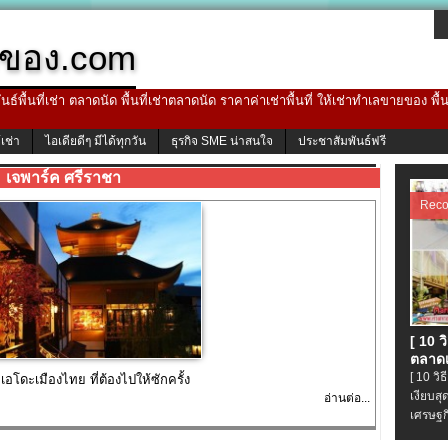
ของ.com
ธ์พื้นที่เช่า ตลาดนัด พื้นที่เช่าตลาดนัด ราคาค่าเช่าพื้นที่ ให้เช่าทำเลขายของ พื
้เช่า
ไอเดียดีๆ มีได้ทุกวัน
ธุรกิจ SME น่าสนใจ
ประชาสัมพันธ์ฟรี
เจพาร์ค ศรีราชา
Rec
[ 10 
ตลาดเ
[ 10 ว
เอโดะเมืองไทย ที่ต้องไปให้ซักครั้ง
เงียบส
อ่านต่อ...
เศรษฐก