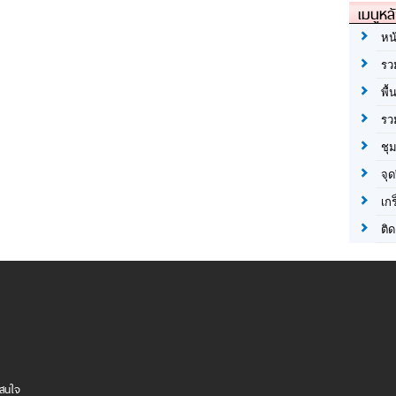
เมนูหล
หน
รว
พื้
รว
ชุ
จุด
เก
ติด
าสนใจ