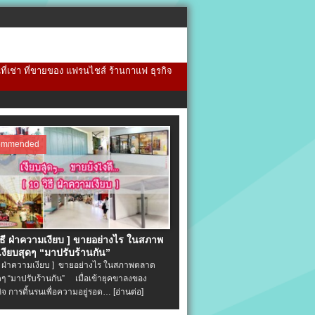
้นที่เช่า ที่ขายของ แฟรนไชส์ ร้านกาแฟ ธุรกิจ
ommended
วิธี ฝ่าความเงียบ ] ขายอย่างไร ในสภาพ
งียบสุดๆ “มาปรับร้านกัน”
ิธี ฝ่าความเงียบ ] ขายอย่างไร ในสภาพตลาด
ุดๆ “มาปรับร้านกัน” เมื่อเข้ายุคขาลงของ
ิจ การดิ้นรนเพื่อความอยู่รอด…
[อ่านต่อ]