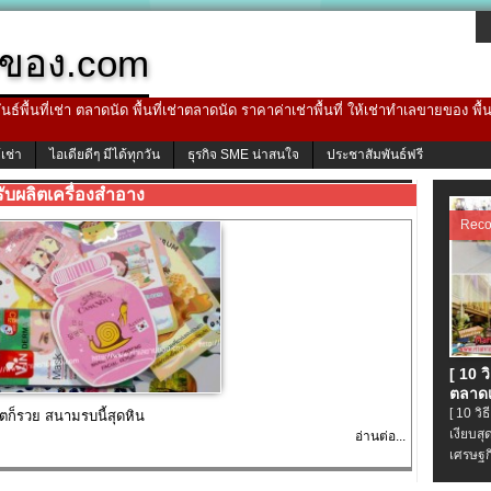
ของ.com
ธ์พื้นที่เช่า ตลาดนัด พื้นที่เช่าตลาดนัด ราคาค่าเช่าพื้นที่ ให้เช่าทำเลขายของ พื
้เช่า
ไอเดียดีๆ มีได้ทุกวัน
ธุรกิจ SME น่าสนใจ
ประชาสัมพันธ์ฟรี
รับผลิตเครื่องสําอาง
Rec
[ 10 
ตลาดเ
[ 10 ว
ตก็รวย สนามรบนี้สุดหิน
เงียบส
อ่านต่อ...
เศรษฐก