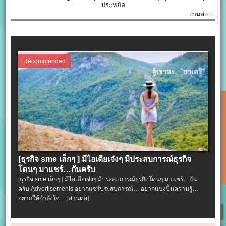
ประหยัด
อ่านต่อ...
Recommended
[ธุรกิจ sme เล็กๆ ] มีไอเดียเจ๋งๆ มีประสบการณ์ธุรกิจ
โดนๆ มาแชร์…กันครับ
[ธุรกิจ sme เล็กๆ ] มีไอเดียเจ๋งๆ มีประสบการณ์ธุรกิจโดนๆ มาแชร์…กัน
ครับ Advertisements อยากแชร์ประสบการณ์… อยากแบ่งปั้นความรู้…
อยากให้กำลังใจ…
[อ่านต่อ]