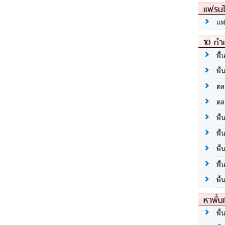
แฟรนไ
แฟ
10 ทำเ
พื้
พื้
ตล
ตล
พื้
พื้
พื้
พื้
พื้
หาพื้น
พื้