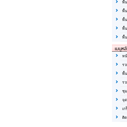
พื้
พื้
พื
พื
พื้
เมนูหล
หน
รว
พื้
รว
ชุ
จุด
เก
ติด