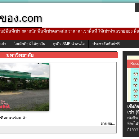
ของ.com
ธ์พื้นที่เช่า ตลาดนัด พื้นที่เช่าตลาดนัด ราคาค่าเช่าพื้นที่ ให้เช่าทำเลขายของ พื
้เช่า
ไอเดียดีๆ มีได้ทุกวัน
ธุรกิจ SME น่าสนใจ
ประชาสัมพันธ์ฟรี
มหาวิทยาลัย
Rec
เซ้งกิ
เข่า (ส
ณฑิตถนนร่มเกล้า
เซ้งกิจ
อ่านต่อ...
ที่จะไป
กิจการ 