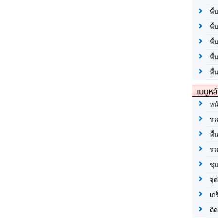
พื้
พื้
พื
พื
พื้
เมนูหล
หน
รว
พื้
รว
ชุ
จุด
เก
ติด