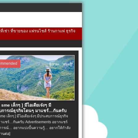
้นที่เช่า ที่ขายของ แฟรนไชส์ ร้านกาแฟ ธุรกิจ
ommended
จ sme เล็กๆ ] มีไอเดียเจ๋งๆ มี
การณ์ธุรกิจโดนๆ มาแชร์…กันครับ
 sme เล็กๆ ] มีไอเดียเจ๋งๆ มีประสบการณ์ธุรกิจ
าแชร์…กันครับ Advertisements อยากแชร์
ารณ์… อยากแบ่งปั้นความรู้… อยากให้กำลัง
่านต่อ]