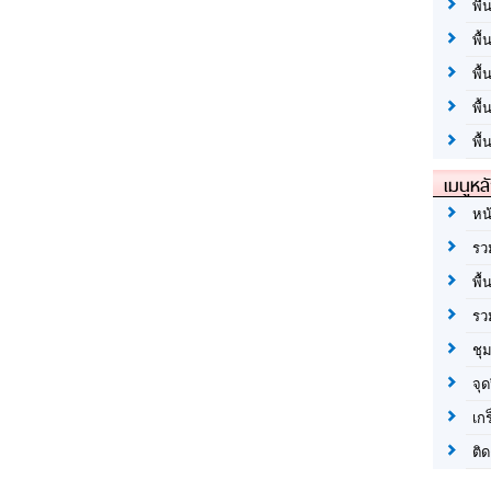
พื้
พื้
พื
พื
พื้
เมนูหล
หน
รว
พื้
รว
ชุ
จุด
เก
ติด