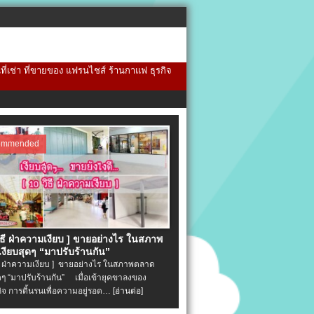
้นที่เช่า ที่ขายของ แฟรนไชส์ ร้านกาแฟ ธุรกิจ
ommended
วิธี ฝ่าความเงียบ ] ขายอย่างไร ในสภาพ
งียบสุดๆ “มาปรับร้านกัน”
ิธี ฝ่าความเงียบ ] ขายอย่างไร ในสภาพตลาด
ุดๆ “มาปรับร้านกัน” เมื่อเข้ายุคขาลงของ
ิจ การดิ้นรนเพื่อความอยู่รอด…
[อ่านต่อ]