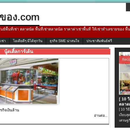
ของ.com
ธ์พื้นที่เช่า ตลาดนัด พื้นที่เช่าตลาดนัด ราคาค่าเช่าพื้นที่ ให้เช่าทำเลขายของ พื
้เช่า
ไอเดียดีๆ มีได้ทุกวัน
ธุรกิจ SME น่าสนใจ
ประชาสัมพันธ์ฟรี
นู้ดเดิ้ลการ์เด้น
Rec
[ 10 
ตลาดเ
[ 10 ว
รกิจเงินล้าน
เงียบส
อ่านต่อ...
เศรษฐก