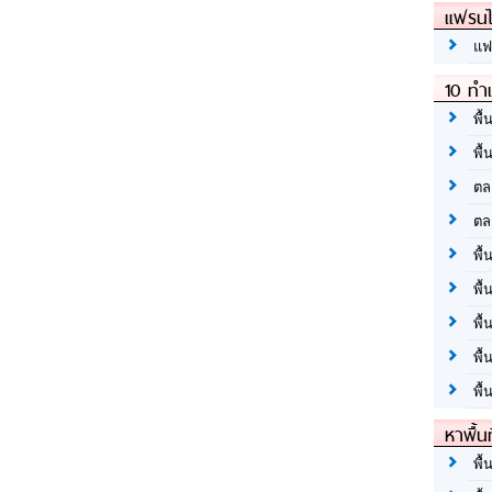
แฟรนไ
แฟ
10 ทำเ
พื้
พื้
ตล
ตล
พื้
พื้
พื้
พื้
พื้
หาพื้น
พื้