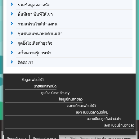
รวมข้อมูลตลาดนัด
พื้นที่เช่า พื้นที่ให้เช่า
รวมแฟรนไชส์น่าลงทุน
ชุมชนสนทนาพ่อค้าแม่ค้า
จุดปิ๊งไอเดียทำธุรกิจ
เกร็ดความรู้การเช่า
ติดต่อเรา
ข้อมูลแฟรนไชส์
รายชื่อตลาดนัด
ธุรกิจ Case Study
ข้อมูลร้านขายส่ง
ลงทะเบียนแฟรนไชส์
ลงทะเบียนตลาดนัดใหม่
ลงทะเบียนธุรกิจน่าสนใจ
ลงทะเบียนร้านขายส่ง
ติดต่อทีมงาน
ติดต่อลงโฆษณา
All Right Reserved by
ทำเลขายของ.com