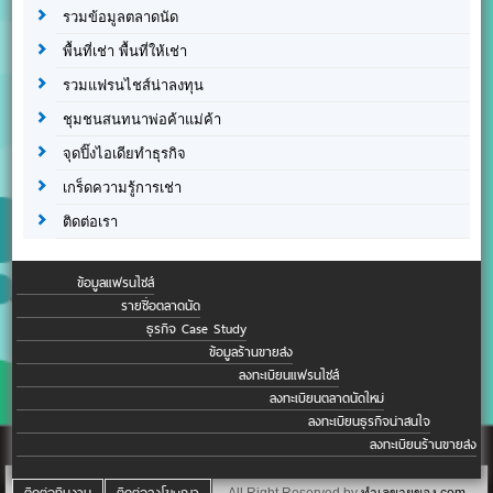
รวมข้อมูลตลาดนัด
พื้นที่เช่า พื้นที่ให้เช่า
รวมแฟรนไชส์น่าลงทุน
ชุมชนสนทนาพ่อค้าแม่ค้า
จุดปิ๊งไอเดียทำธุรกิจ
เกร็ดความรู้การเช่า
ติดต่อเรา
ข้อมูลแฟรนไชส์
รายชื่อตลาดนัด
ธุรกิจ Case Study
ข้อมูลร้านขายส่ง
ลงทะเบียนแฟรนไชส์
ลงทะเบียนตลาดนัดใหม่
ลงทะเบียนธุรกิจน่าสนใจ
ลงทะเบียนร้านขายส่ง
ติดต่อทีมงาน
ติดต่อลงโฆษณา
All Right Reserved by
ทำเลขายของ.com