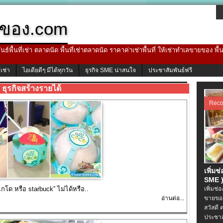
ของ.com
ธ์พื้นที่เช่า ตลาดนัด พื้นที่เช่าตลาดนัด ราคาค่าเช่าพื้นที่ ให้เช่าทำเลขายของ พื
้เช่า
ไอเดียดีๆ มีได้ทุกวัน
ธุรกิจ SME น่าสนใจ
ประชาสัมพันธ์ฟรี
ธุรกิจสร้างรายได้
Rec
เพิ่มช
SME )
โด หรือ starbuck” ไม่ได้หรือ..
เพิ่มช่
อ่านต่อ...
ขายของ
สวัสดี 
ประชาส