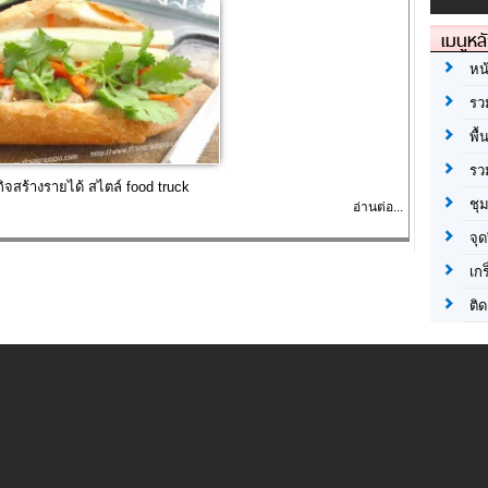
เมนูหล
หน
รว
พื้
รว
กิจสร้างรายได้ สไตล์ food truck
ชุ
อ่านต่อ...
จุด
เก
ติด