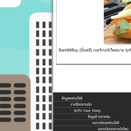
BanhMiBoy (บั๋นหมี่) เบอร์เกอร์เวียดนาม ธุร
ข้อมูลแฟรนไชส์
รายชื่อตลาดนัด
ธุรกิจ Case Study
ข้อมูลร้านขายส่ง
ลงทะเบียนแฟรนไชส์
ลงทะเบียนตลาดนัดใหม่