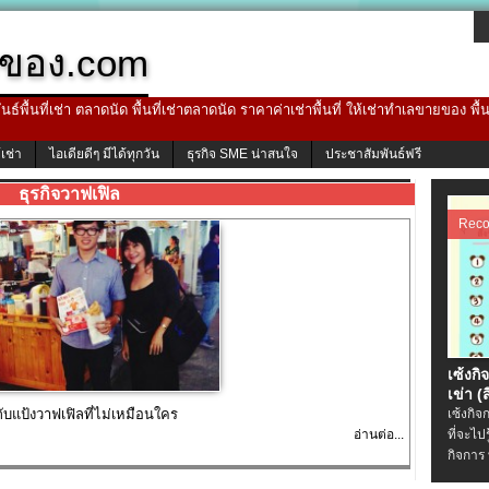
ของ.com
ธ์พื้นที่เช่า ตลาดนัด พื้นที่เช่าตลาดนัด ราคาค่าเช่าพื้นที่ ให้เช่าทำเลขายของ พื
้เช่า
ไอเดียดีๆ มีได้ทุกวัน
ธุรกิจ SME น่าสนใจ
ประชาสัมพันธ์ฟรี
ธุรกิจวาฟเฟิล
Rec
เซ้งกิ
เข่า (ส
ับแป้งวาฟเฟิลที่ไม่เหมือนใคร
เซ้งกิจ
อ่านต่อ...
ที่จะไป
กิจการ 