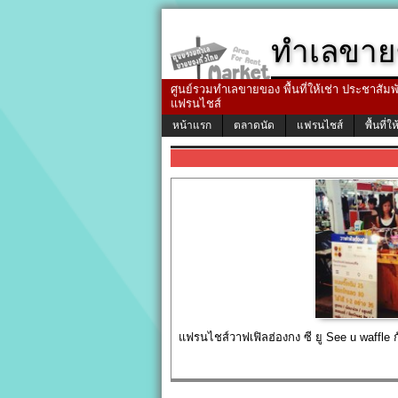
ทำเลขาย
ศูนย์รวมทำเลขายของ พื้นที่ให้เช่า ประชาสัมพัน
แฟรนไชส์
หน้าแรก
ตลาดนัด
แฟรนไชส์
พื้นที่ให
แฟรนไชส์วาฟเฟิลฮ่องกง ซี ยู See u waffle ก