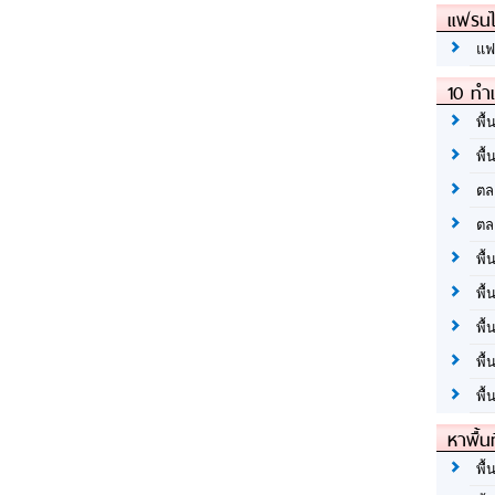
แฟรนไ
แฟ
10 ทำเ
พื้
พื้
ตล
ตล
พื้
พื้
พื้
พื้
พื้
หาพื้น
พื้