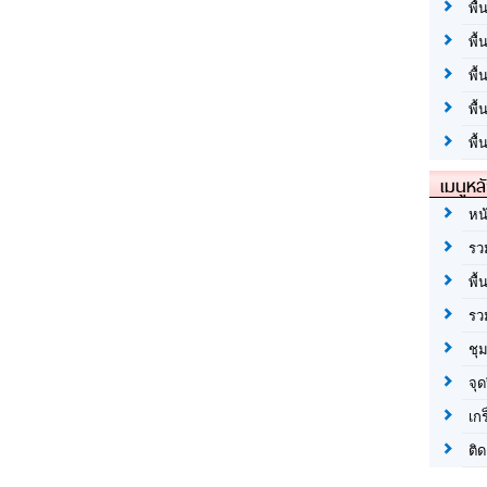
พื้
พื้
พื
พื
พื้
เมนูหล
หน
รว
พื้
รว
ชุ
จุด
เก
ติด