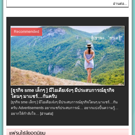
อ่านต่อ...
Recommended
[ธุรกิจ sme เล็กๆ ] มีไอเดียเจ๋งๆ มีประสบการณ์ธุรกิจ
โดนๆ มาแชร์…กันครับ
[ธุรกิจ sme เล็กๆ ] มีไอเดียเจ๋งๆ มีประสบการณ์ธุรกิจโดนๆ มาแชร์…กัน
ครับ Advertisements อยากแชร์ประสบการณ์… อยากแบ่งปั้นความรู้…
อยากให้กำลังใจ…
[อ่านต่อ]
แฟรนไชส์ยอดนิยม