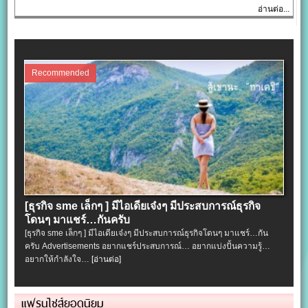
อ่านต่อ...
Recommended
[ธุรกิจ sme เล็กๆ ] มีไอเดียเจ๋งๆ มีประสบการณ์ธุรกิจ
โดนๆ มาแชร์…กันครับ
[ธุรกิจ sme เล็กๆ ] มีไอเดียเจ๋งๆ มีประสบการณ์ธุรกิจโดนๆ มาแชร์…กัน
ครับ Advertisements อยากแชร์ประสบการณ์… อยากแบ่งปั้นความรู้…
อยากให้กำลังใจ…
[อ่านต่อ]
แฟรนไชส์ยอดนิยม