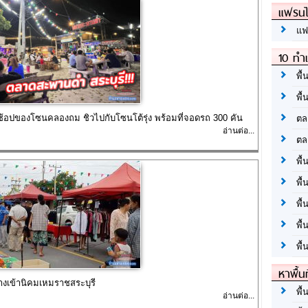
แฟรนไ
แฟ
10 ทำเ
พื้
พื้
้อปของโซนคลองถม ชิวไปกับโซนโต้รุ่ง พร้อมที่จอดรถ 300 คัน
ตล
อ่านต่อ...
ตล
พื้
พื้
พื้
พื้
พื้
หาพื้น
เข้านิคมเหมราชสระบุรี
พื้
อ่านต่อ...