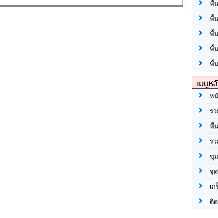
พื้
พื้
พื
พื
พื้
เมนูหล
หน
รว
พื้
รว
ชุ
จุด
เก
ติด