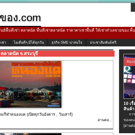
ของ.com
ธ์พื้นที่เช่า ตลาดนัด พื้นที่เช่าตลาดนัด ราคาค่าเช่าพื้นที่ ให้เช่าทำเลขายของ พื
้เช่า
ไอเดียดีๆ มีได้ทุกวัน
ธุรกิจ SME น่าสนใจ
ประชาสัมพันธ์ฟรี
ตลาดนัด จ.สระบุรี
Rec
10 เรื
สินค้า
ีฬาหนองแค (เปิดทุกวันอังคาร , วันเสาร์)
การเช่
อ่านต่อ...
ของคนท
[อ่านต่