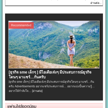
อ่านต่อ...
Recommended
[ธุรกิจ sme เล็กๆ ] มีไอเดียเจ๋งๆ มีประสบการณ์ธุรกิจ
โดนๆ มาแชร์…กันครับ
[ธุรกิจ sme เล็กๆ ] มีไอเดียเจ๋งๆ มีประสบการณ์ธุรกิจโดนๆ มาแชร์…กัน
ครับ Advertisements อยากแชร์ประสบการณ์… อยากแบ่งปั้นความรู้…
อยากให้กำลังใจ…
[อ่านต่อ]
แฟรนไชส์ยอดนิยม