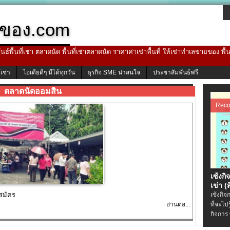
ของ.com
ธ์พื้นที่เช่า ตลาดนัด พื้นที่เช่าตลาดนัด ราคาค่าเช่าพื้นที่ ให้เช่าทำเลขายของ พื
้เช่า
ไอเดียดีๆ มีได้ทุกวัน
ธุรกิจ SME น่าสนใจ
ประชาสัมพันธ์ฟรี
ตลาดนัดออมสิน
Rec
เซ้งกิ
เข่า (ส
สมัคร
เซ้งกิจ
อ่านต่อ...
ที่จะไป
กิจการ 