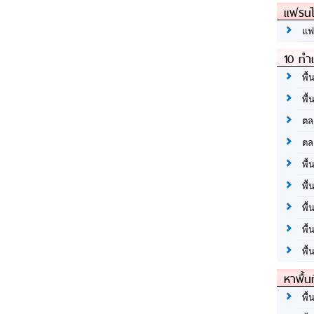
แฟรนไ
แฟ
10 ทำเ
พื้
พื้
ตล
ตล
พื้
พื้
พื้
พื้
พื้
หาพื้น
พื้