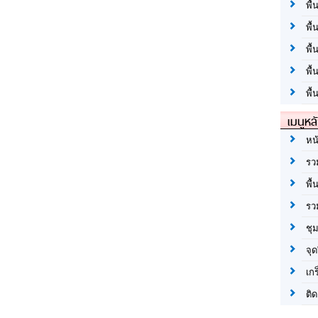
พื้
พื้
พื
พื
พื้
เมนูหล
หน
รว
พื้
รว
ชุ
จุด
เก
ติด