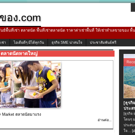
ของ.com
ธ์พื้นที่เช่า ตลาดนัด พื้นที่เช่าตลาดนัด ราคาค่าเช่าพื้นที่ ให้เช่าทำเลขายของ พื
้เช่า
ไอเดียดีๆ มีได้ทุกวัน
ธุรกิจ SME น่าสนใจ
ประชาสัมพันธ์ฟรี
ตลาดนัดหาดใหญ่
Rec
[ธุรกิ
ประสบ
[ธุรกิจ
ay Market ตลาดนัดมาแรง
โดนๆ ม
อ่านต่อ...
ประสบก
ใจ…
[อ