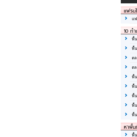
แฟรนไ
แฟ
10 ทำเ
พื้
พื้
ตล
ตล
พื้
พื้
พื้
พื้
พื้
หาพื้น
พื้