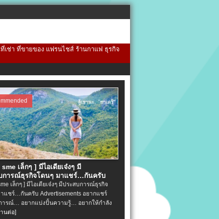
้นที่เช่า ที่ขายของ แฟรนไชส์ ร้านกาแฟ ธุรกิจ
ommended
จ sme เล็กๆ ] มีไอเดียเจ๋งๆ มี
การณ์ธุรกิจโดนๆ มาแชร์…กันครับ
 sme เล็กๆ ] มีไอเดียเจ๋งๆ มีประสบการณ์ธุรกิจ
าแชร์…กันครับ Advertisements อยากแชร์
ารณ์… อยากแบ่งปั้นความรู้… อยากให้กำลัง
่านต่อ]