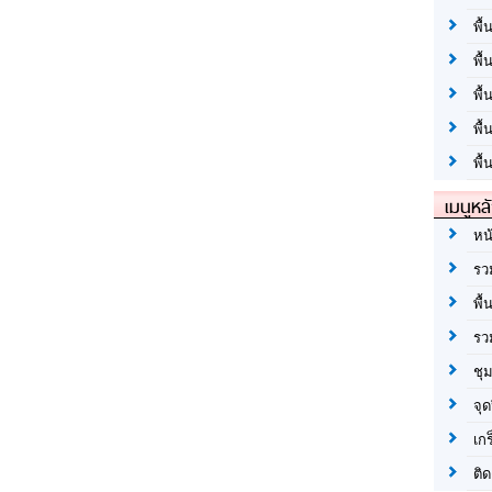
พื้
พื้
พื
พื
พื้
เมนูหล
หน
รว
พื้
รว
ชุ
จุด
เก
ติด