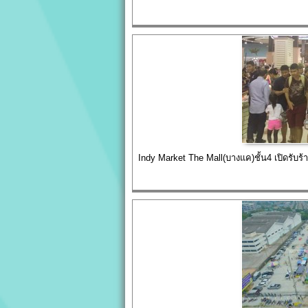
Indy Market The Mall(บางแค)ชั้น4 เปิดรับร