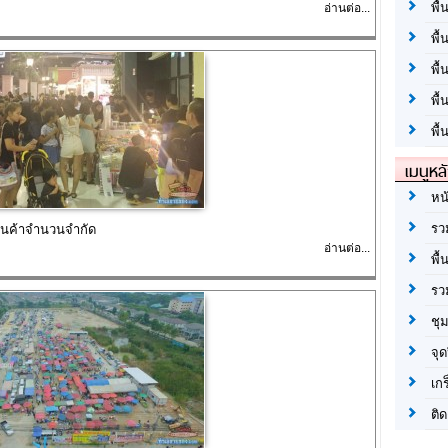
พื้
อ่านต่อ...
พื้
พื
พื
พื้
เมนูหล
หน
รว
้านค้าจำนวนจำกัด
อ่านต่อ...
พื้
รว
ชุ
จุด
เก
ติด