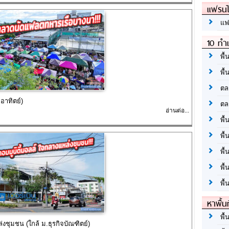
แฟรนไ
แฟ
10 ทำเ
พื้
พื้
ตล
อาทิตย์)
ตล
อ่านต่อ...
พื้
พื้
พื้
พื้
พื้
หาพื้น
พื้
่งชุมชน (ใกล้ ม.ธุรกิจบัณฑิตย์)