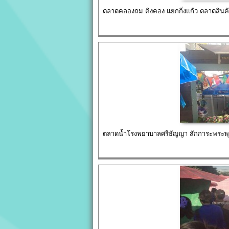
ตลาดคลองถม คิงคอง แยกกิ่งแก้ว ตลาดสิน
ตลาดน้ำโรงพยาบาลศรีธัญญา สักการะพระพุท