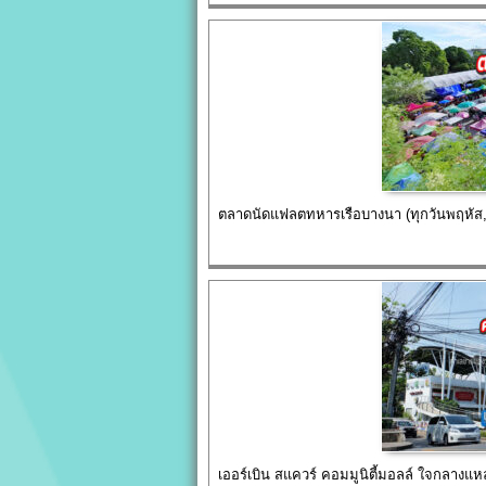
ตลาดนัดแฟลตทหารเรือบางนา (ทุกวันพฤหัส,
เออร์เบิน สแควร์ คอมมูนิตี้มอลล์ ใจกลางแหล