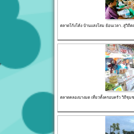
ตลาดโก้งโค้ง บ้านแสงโสม ย้อนเวลา..สู่วิ
ตลาดคลองบางมด เที่ยวทั้งครอบครัว วิถีชุมช