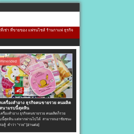
้นที่เช่า ที่ขายของ แฟรนไชส์ ร้านกาแฟ ธุรกิจ
ommended
ิตเครื่องสําอาง ธุรกิจคนขายรวย คนผลิต
 สนามรบนี้สุดหิน
ตเครื่องสําอาง ธุรกิจคนขายรวย คนผลิตก็รวย
นี้สุดหิน แต่หากผ่านไปได้ สามารถเอาชัยชนะ
่ต่อสู้ คำว่า “รวย”
[อ่านต่อ]