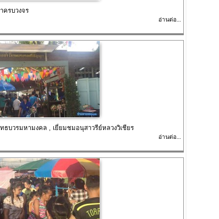
ค้าครบวงจร
อ่านต่อ...
ธบวรมหามงคล , เยี่ยมชมอนุสาวรีย์หลวงวิเชียร
อ่านต่อ...