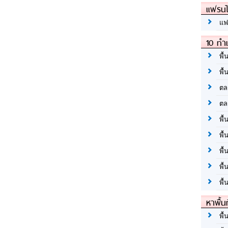
แฟรนไ
แฟ
10 ทำเ
พื้
พื้
ตล
ตล
พื้
พื้
พื้
พื้
พื้
หาพื้น
พื้