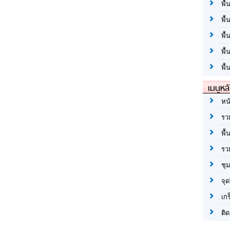
พื้
พื้
พื
พื
พื้
เมนูหล
หน
รว
พื้
รว
ชุ
จุด
เก
ติด