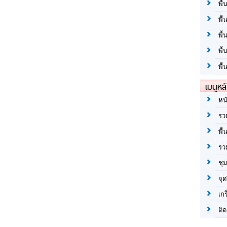
พื้
พื้
พื
พื
พื้
เมนูหล
หน
รว
พื้
รว
ชุ
จุด
เก
ติด