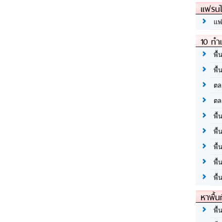
แฟรนไ
แฟ
10 ทำเ
พื้
พื้
ตล
ตล
พื้
พื้
พื้
พื้
พื้
หาพื้น
พื้