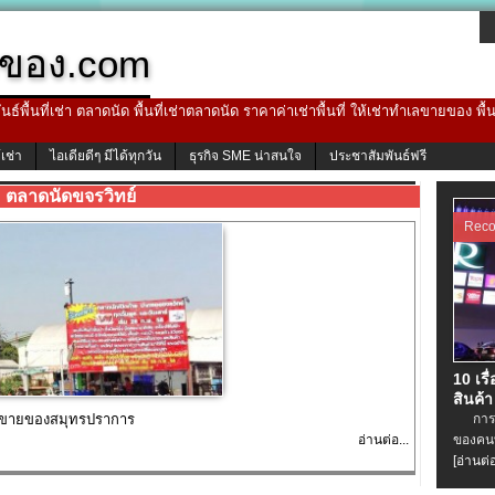
ของ.com
ธ์พื้นที่เช่า ตลาดนัด พื้นที่เช่าตลาดนัด ราคาค่าเช่าพื้นที่ ให้เช่าทำเลขายของ พื
้เช่า
ไอเดียดีๆ มีได้ทุกวัน
ธุรกิจ SME น่าสนใจ
ประชาสัมพันธ์ฟรี
ตลาดนัดขจรวิทย์
Rec
10 เรื
สินค้า
ลขายของสมุทรปราการ
การเช่
อ่านต่อ...
ของคนท
[อ่านต่