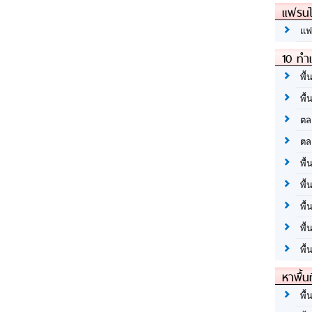
แฟรนไ
แฟ
10 ทำเ
พื้
พื้
ตล
ตล
พื้
พื้
พื้
พื้
พื้
หาพื้น
พื้