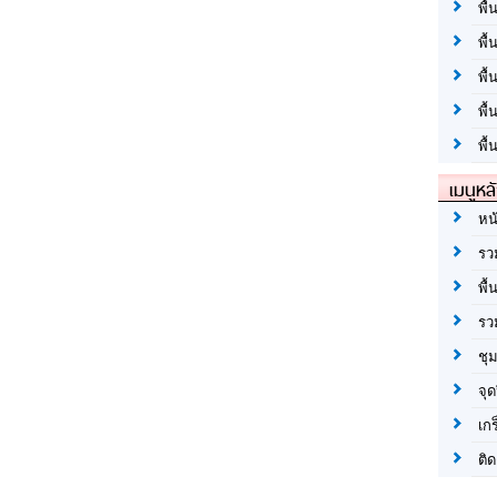
พื้
พื้
พื
พื
พื้
เมนูหล
หน
รว
พื้
รว
ชุ
จุด
เก
ติด