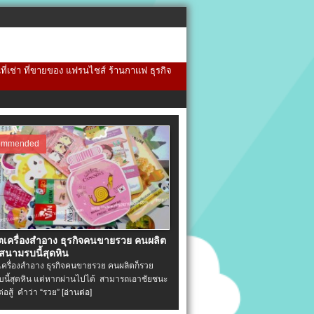
้นที่เช่า ที่ขายของ แฟรนไชส์ ร้านกาแฟ ธุรกิจ
ommended
ิตเครื่องสําอาง ธุรกิจคนขายรวย คนผลิต
 สนามรบนี้สุดหิน
ตเครื่องสําอาง ธุรกิจคนขายรวย คนผลิตก็รวย
นี้สุดหิน แต่หากผ่านไปได้ สามารถเอาชัยชนะ
่ต่อสู้ คำว่า “รวย”
[อ่านต่อ]