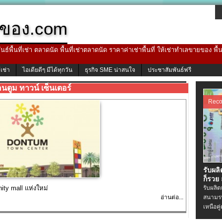
ของ.com
ธ์พื้นที่เช่า ตลาดนัด พื้นที่เช่าตลาดนัด ราคาค่าเช่าพื้นที่ ให้เช่าทำเลขายของ พื
้เช่า
ไอเดียดีๆ มีได้ทุกวัน
ธุรกิจ SME น่าสนใจ
ประชาสัมพันธ์ฟรี
นตูม ทาวน์ เซ็นเตอร์
Rec
รับผล
ก็รวย
ity mall แห่งใหม่
รับผลิ
อ่านต่อ...
สนามรบ
เหนือคู