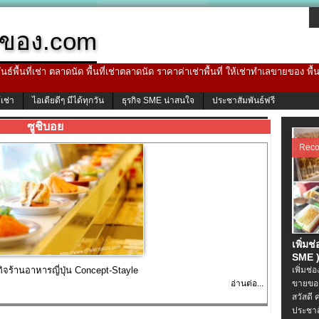
ของ.com
ธ์พื้นที่เช่า ตลาดนัด พื้นที่เช่าตลาดนัด ราคาค่าเช่าพื้นที่ ให้เช่าทำเลขายของ พื
้เช่า
ไอเดียดีๆ มีได้ทุกวัน
ธุรกิจ SME น่าสนใจ
ประชาสัมพันธ์ฟรี
ซูชิบอย
Rec
เพิ่มช
SME )
กิจร้านอาหารญี่ปุ่น Concept-Stayle
เพิ่มช่
อ่านต่อ...
ขายของ
สวัสดี 
ประชาส