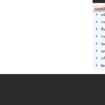
เมนูหล
หน
รว
พื้
รว
ชุ
จุด
เก
ติด