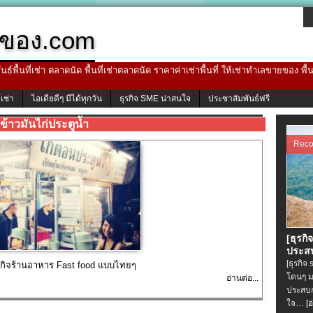
ของ.com
ธ์พื้นที่เช่า ตลาดนัด พื้นที่เช่าตลาดนัด ราคาค่าเช่าพื้นที่ ให้เช่าทำเลขายของ พื
้เช่า
ไอเดียดีๆ มีได้ทุกวัน
ธุรกิจ SME น่าสนใจ
ประชาสัมพันธ์ฟรี
ข้าวมันไก่ประตูน้ำ
Rec
[ธุรกิ
ประสบ
[ธุรกิจ
ธุรกิจร้านอาหาร Fast food แบบไทยๆ
โดนๆ ม
อ่านต่อ...
ประสบก
ใจ…
[อ