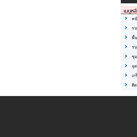
เมนูหล
หน
รว
พื้
รว
ชุ
จุด
เก
ติด