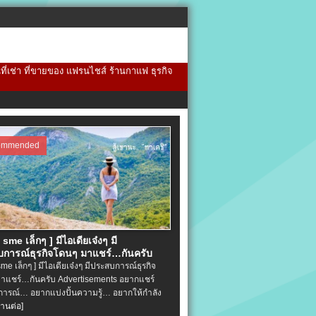
้นที่เช่า ที่ขายของ แฟรนไชส์ ร้านกาแฟ ธุรกิจ
ommended
จ sme เล็กๆ ] มีไอเดียเจ๋งๆ มี
การณ์ธุรกิจโดนๆ มาแชร์…กันครับ
 sme เล็กๆ ] มีไอเดียเจ๋งๆ มีประสบการณ์ธุรกิจ
าแชร์…กันครับ Advertisements อยากแชร์
ารณ์… อยากแบ่งปั้นความรู้… อยากให้กำลัง
่านต่อ]