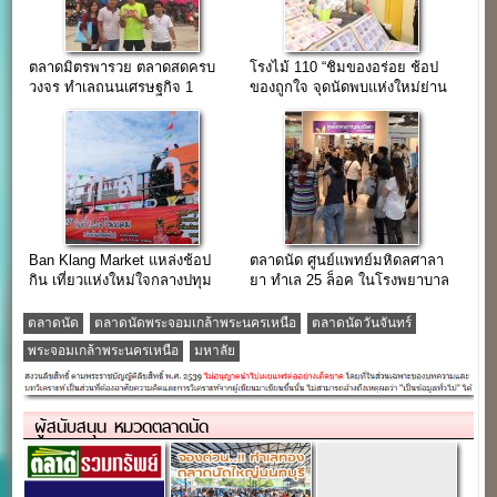
ตลาดมิตรพารวย ตลาดสดครบ
โรงไม้ 110 “ชิมของอร่อย ช้อป
วงจร ทำเลถนนเศรษฐกิจ 1
ของถูกใจ จุดนัดพบแห่งใหม่ย่าน
เพชรเกษม”
Ban Klang Market แหล่งช้อป
ตลาดนัด ศูนย์แพทย์มหิดลศาลา
กิน เที่ยวแห่งใหม่ใจกลางปทุม
ยา ทำเล 25 ล็อค ในโรงพยาบาล
ของมหาลัย
ตลาดนัด
ตลาดนัดพระจอมเกล้าพระนครเหนือ
ตลาดนัดวันจันทร์
พระจอมเกล้าพระนครเหนือ
มหาลัย
ผู้สนับสนุน หมวดตลาดนัด