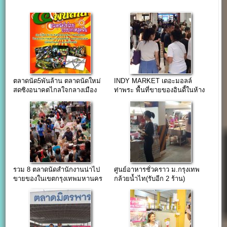
ตลาดนัด5พันล้าน ตลาดนัดใหม่
INDY MARKET เดอะมอลล์
สดซิงอนาคตไกลใจกลางเมือง
ท่าพระ พื้นที่ขายของอินดี้ในห้าง
เดอะมอล์
รวม 8 ตลาดนัดสำนักงานน่าไป
ศูนย์อาหารชั่วคราว ม.กรุงเทพ
ขายของในเขตกรุงเทพมหานคร
กล้วยน้ำไท(รับอีก 2 ร้าน)