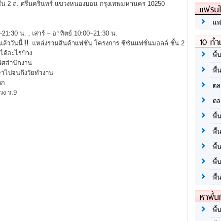
์ ชั้น 2 ถ. ศรีนครินทร์ แขวงหนองบอน กรุงเทพมหานคร 10250
แฟรนไ
แฟ
30–21:30 น. , เสาร์ – อาทิตย์ 10:00–21:30 น.
10 ทำเ
้ววันนี้
แหล่งรวมสินค้าแฟชั่น โครงการ ซีซันแฟชั่นมอลล์ ชั้น 2
าได้อะไรบ้าง
พื้
ฟิศสำนักงาน
พื้
ึกษาไปจนถึงวัยทำงาน
าก
ตล
วง ร.9
ตล
พื้
พื้
พื้
พื้
พื้
หาพื้น
พื้