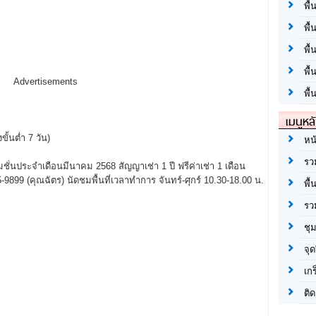
พื้
พื้
พื
พื
Advertisements
พื้
เมนูหล
ขั้นต่ำ 7 วัน)
หน
รว
ั่นประจำเดือนมีนาคม 2568 สัญญาเช่า 1 ปี ฟรีค่าเช่า 1 เดือน
899 (คุณฉัตร) นัดชมพื้นที่เวลาทำการ จันทร์-ศุกร์ 10.30-18.00 น.
พื้
รว
ชุ
จุด
เก
ติด