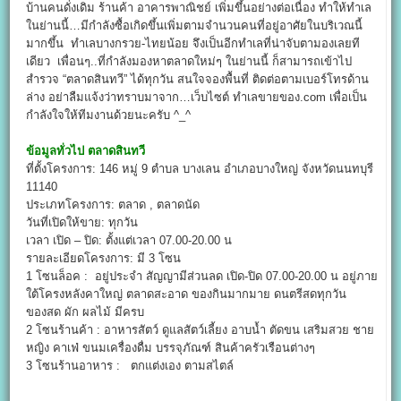
บ้านคนดั่งเดิม ร้านค้า อาคารพาณิชย์ เพิ่มขึ้นอย่างต่อเนื่อง ทำให้ทำเล
ในย่านนี้…มีกำลังซื้อเกิดขึ้นเพิ่มตามจำนวนคนที่อยู่อาศัยในบริเวณนี้
มากขึ้น ทำเลบางกรวย-ไทยน้อย จึงเป็นอีกทำเลที่น่าจับตามองเลยที
เดียว เพื่อนๆ..ที่กำลังมองหาตลาดใหม่ๆ ในย่านนี้ ก็สามารถเข้าไป
สำรวจ “ตลาดสินทวี” ได้ทุกวัน สนใจจองพื้นที่ ติดต่อตามเบอร์โทรด้าน
ล่าง อย่าลืมแจ้งว่าทราบมาจาก…เว็บไซต์ ทำเลขายของ.com เพื่อเป็น
กำลังใจให้ทีมงานด้วยนะครับ ^_^
ข้อมูลทั่วไป
ตลาดสินทวี
ที่ตั้งโครงการ: 146 หมู่ 9 ตำบล บางเลน อำเภอบางใหญ่ จังหวัดนนทบุรี
11140
ประเภทโครงการ: ตลาด , ตลาดนัด
วันที่เปิดให้ขาย: ทุกวัน
เวลา เปิด – ปิด: ตั้งแต่เวลา 07.00-20.00 น
รายละเอียดโครงการ: มี 3 โซน
1 โซนล็อค : อยู่ประจำ สัญญามีส่วนลด เปิด-ปิด 07.00-20.00 น อยู่ภาย
ใต้โครงหลังคาใหญ่ ตลาดสะอาด ของกินมากมาย ดนตรีสดทุกวัน
ของสด ผัก ผลไม้ มีครบ
2 โซนร้านค้า : อาหารสัตว์ ดูแลสัตว์เลี้ยง อาบน้ำ ตัดขน เสริมสวย ชาย
หญิง คาเฟ่ ขนมเครื่องดื่ม บรรจุภัณฑ์ สินค้าครัวเรือนต่างๆ
3 โซนร้านอาหาร : ตกแต่งเอง ตามสไตล์