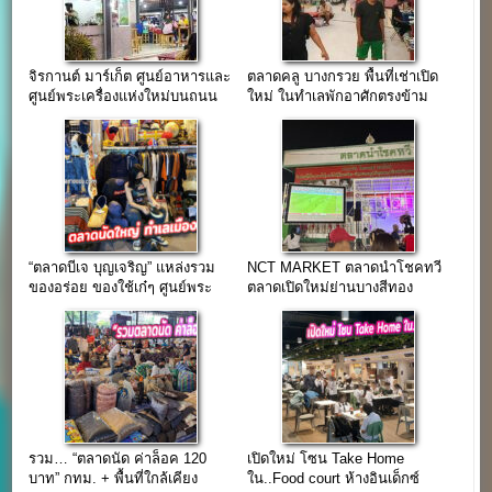
จิรกานต์ มาร์เก็ต ศูนย์อาหารและ
ตลาดคลู บางกรวย พื้นที่เช่าเปิด
ศูนย์พระเครื่องแห่งใหม่บนถนน
ใหม่ ในทำเลพักอาศักตรงข้าม
บางกรวย-ไทรน้อย
Cool คอนโด
“ตลาดบีเจ บุญเจริญ” แหล่งรวม
NCT MARKET ตลาดนำโชคทวี
ของอร่อย ของใช้เก๋ๆ ศูนย์พระ
ตลาดเปิดใหม่ย่านบางสีทอง
เครื่อง ทำเลเมืองทองธานี
รวม… “ตลาดนัด ค่าล็อค 120
เปิดใหม่ โซน Take Home
บาท” กทม. + พื้นที่ใกล้เคียง
ใน..Food court ห้างอินเด็กซ์