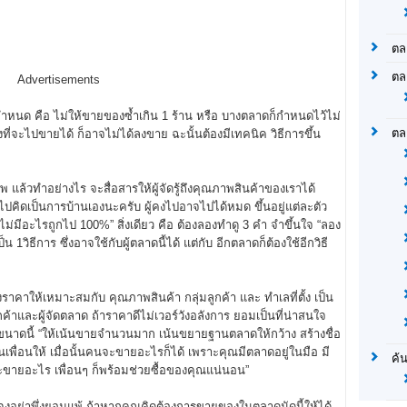
ตล
ตล
Advertisements
กำหนด คือ ไม่ให้ขายของซ้ำเกิน 1 ร้าน หรือ บางตลาดก็กำหนดไว้ไม่
ตล
องที่จะไปขายได้ ก็อาจไม่ได้ลงขาย ฉะนั้นต้องมีเทคนิค วิธีการขึ้น
 แล้วทำอย่างไร จะสื่อสารให้ผู้จัดรู้ถึงคุณภาพสินค้าของเราได้
องไปคิดเป็นการบ้านเองนะครับ ผู้คงไปอาจไปได้หมด ขึ้นอยู่แต่ละตัว
ม่มีอะไรถูกไป 100%” สิ่งเดียว คือ ต้องลองทำดู 3 คำ จำขึ้นใจ “ลอง
น 1วิธีการ ซึ่งอาจใช้กับผู้ตลาดนี้ได้ แต่กับ อีกตลาดก็ต้องใช้อีกวิธี
งราคาให้เหมาะสมกับ คุณภาพสินค้า กลุ่มลูกค้า และ ทำเลที่ตั้ง เป็น
้าและผู้จัดตลาด ถ้าราคาดีไม่เวอร์วังอลังการ ยอมเป็นที่น่าสนใจ
ขนาดนี้ “ให้เน้นขายจำนวนมาก เน้นขยายฐานตลาดให้กว้าง สร้างชื่อ
นเพื่อนให้ เมื่อนั้นคนจะขายอะไรก็ได้ เพราะคุณมีตลาดอยู่ในมือ มี
ค้
ะขายอะไร เพื่อนๆ ก็พร้อมช่วยซื้อของคุณแน่นอน”
จงอย่าพึ่งยอมแพ้ ถ้าหากคุณคิดต้องการขายของในตลาดนัดนี้ให้ได้