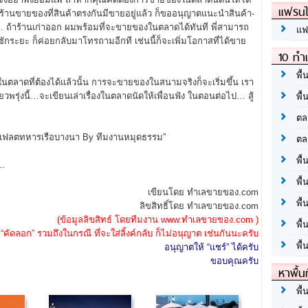
แฟรนไ
่อมีร้านขายของที่สินค้าตรงกันมีขายอยู่แล้ว ก็ขออนุญาตแนะนำสินค้า-
่า… ถ้าร้านเก่าออก ผมพร้อมที่จะขายของในตลาดได้ทันที พี่สามารถ
แฟ
กระยะ ก็ค่อยกลับมาโทรถามอีกที เช่นนี้ก็จะเพิ่มโอกาสที่ได้ขาย
10 ทำเ
พื้
ตลาดที่ต้องได้แล้วนั้น การจะขายของในสนามจริงก็จะเริ่มขึ้น เรา
พรุ่งนี้…จะเขียนเล่าเรื่องในตลาดนัดให้เพื่อนฟัง ในตอนต่อไป… สู้
พื้
ตล
แฟลตทหารเรือบางนา By ทีมงานหมุดธรรม”
ตล
พื้
.
พื้
เขียนโดย ทำเลขายของ.com
พื้
ลิขสิทธิ์โดย ทำเลขายของ.com
(ข้อมูลลิขสิทธ์ โดยทีมงาน www.ทำเลขายของ.com )
พื้
“คัดลอก” รวมถึงในกรณี ที่จะใส่ลิ้งค์กลับ ก็ไม่อนุญาต เช่นกันนะครับ
พื้
อนุญาตให้ “แชร์” ได้ครับ
ขอบคุณครับ
หาพื้น
พื้