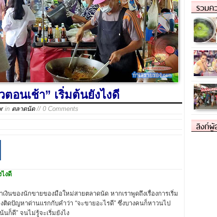
รวมคว
อนเช้า” เริ่มต้นยังไงดี
or
in
ตลาดนัด
// 0 Comments
ลิงก์ผู
งไงดี
ำเงินของนักขายของมือใหม่สายตลาดนัด หากเราพูดถึงเรื่องการเริ่ม
ิดปัญหาด่านแรกกับคำว่า “จะขายอะไรดี” ซึ่งบางคนก็หาวนไป
นก็ดี” จนไม่รู้จะเริ่มยังไง