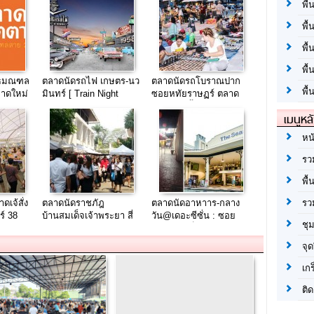
พื้
พื้
พื
พื
ทธมณฑล
ตลาดนัดรถไฟ เกษตร-นว
ตลาดนัดรถโบราณปาก
พื้
ลาดใหม่
มินทร์ [ Train Night
ซอยหทัยราษฏร์ ตลาด
 58 ]
Market Kaset-Nawamin
กลางคืน พื้นที่ขายของ
เมนูหล
] เร็วๆ นี้..
70-90 ฿
หน
รว
พื้
รว
ดเจ้สั่ง
ตลาดนัดราชภัฎ
ตลาดนัดอาหาาร-กลาง
์ 38
บ้านสมเด็จเจ้าพระยา สี่
วัน@เดอะซีซั่น : ซอย
ชุ
ที่กว่า 8
แยกบ้านแขก ตลาดนัด
ลือชา 10 ล็อค (อนุเสาว
เขตธนบุรี
รีย์ชัยฯ)
จุด
เก
ติด