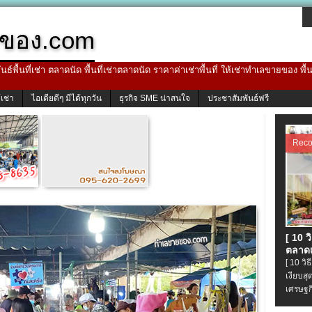
ของ.com
ธ์พื้นที่เช่า ตลาดนัด พื้นที่เช่าตลาดนัด ราคาค่าเช่าพื้นที่ ให้เช่าทำเลขายของ พื
้เช่า
ไอเดียดีๆ มีได้ทุกวัน
ธุรกิจ SME น่าสนใจ
ประชาสัมพันธ์ฟรี
Rec
[ 10 
ตลาดเ
[ 10 ว
เงียบส
เศรษฐก