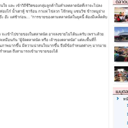
ตลาดน
สนใจ และ เข้าวิถีชีวิตของกลุ่มลูกค้าในทำเลตลาดนัดที่เราจะไปลง
่องโก๋ น้ำเตาหู้ ชาร้อน กาแฟ ไข่ลวก โจ๊กหมู แซนวิช ข้าวหมูย่าง
๊ะ อ๊ะ แต่ช้าก่อน… “การขายของตามตลาดนัดในยุคนี้ ต้องมีเคล็ดลับ
้ว จะเข้าไปขายของในตลาดนัด อาจลงขายไม่ได้นะครับ เพราะด้วย
หมือนกัน “ผู้จัดตลาดนัด หรือ เจ้าของตลาดนัด” แต่ละพื้นที่ก็
คุณภาพมากขึ้น มีความน่าสนใจมากขึ้น จึงมีข้อกำหนดต่างๆ มากมาย
ฑ์กำหนด ถึงสามารถเข้ามาขายของได้
เมนูต
หน