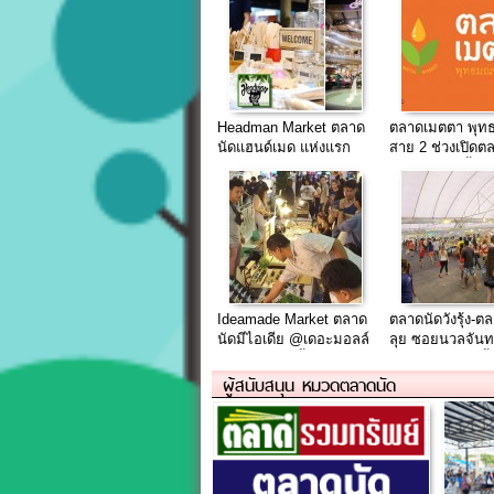
Headman Market ตลาด
ตลาดเมตตา พุ
นัดแฮนด์เมด แห่งแรก
สาย 2 ช่วงเปิดต
ของย่านธนบุรี
[ ขายฟรี ถึงสิ้นปี
Ideamade Market ตลาด
ตลาดนัดวังรุ้ง-ตลา
นัดมีไอเดีย @เดอะมอลล์
ลุย ซอยนวลจันทร
งามวงศ์วาน ชั้น.6
[โฉมใหม่] บนเนื้อ
ไร่
ผู้สนับสนุน หมวดตลาดนัด