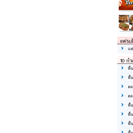
แฟรนไ
แฟ
10 ทำเ
พื้
พื้
ตล
ตล
พื้
พื้
พื้
พื้