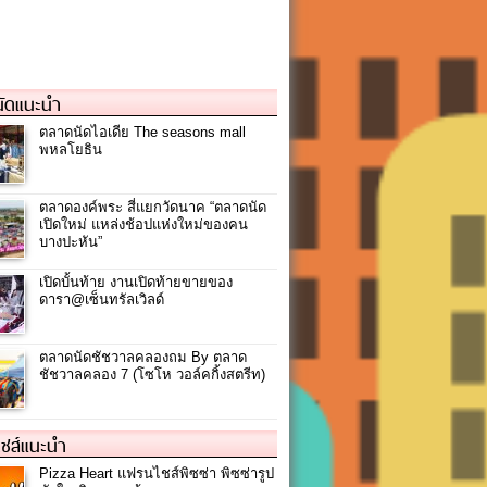
ัดแนะนำ
ตลาดนัดไอเดีย The seasons mall
พหลโยธิน
ตลาดองค์พระ สี่แยกวัดนาค “ตลาดนัด
เปิดใหม่ แหล่งช้อปแห่งใหม่ของคน
บางปะหัน”
เปิดบั้นท้าย งานเปิดท้ายขายของ
ดารา@เซ็นทรัลเวิลด์
ตลาดนัดชัชวาลคลองถม By ตลาด
ชัชวาลคลอง 7 (โซโห วอล์คกิ้งสตรีท)
ชส์แนะนำ
Pizza Heart แฟรนไชส์พิซซ่า พิซซ่ารูป