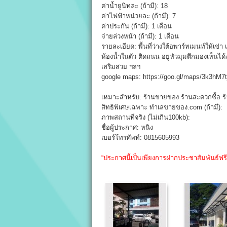
ค่าน้ำยูนิทละ (ถ้ามี): 18
ค่าไฟฟ้าหน่วยละ (ถ้ามี): 7
ค่าประกัน (ถ้ามี): 1 เดือน
จ่ายล่วงหน้า (ถ้ามี): 1 เดือน
รายละเอียด: พื้นที่ว่างใต้อพาร์ทเมนท์ให้เช่า 
ห้องน้ำในตัว ติดถนน อยู่หัวมุมตึกมองเห็นไ
เสริมสวย ฯลฯ
google maps: https://goo.gl/maps/3k3hM
เหมาะสำหรับ: ร้านขายของ ร้านสะดวกซื้อ ร
สิทธิพิเศษเฉพาะ ทำเลขายของ.com (ถ้ามี):
ภาพสถานที่จริง (ไม่เกิน100kb):
ชื่อผู้ประกาศ: หนิง
เบอร์โทรศัพท์: 0815605993
“ประกาศนี้เป็นเพียงการฝากประชาสัมพันธ์ฟร