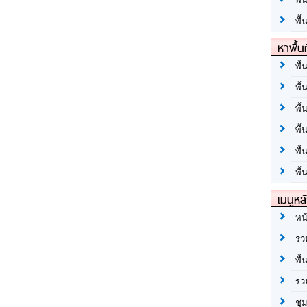
พื้
หาพื้น
พื้
พื้
พื้
พื
พื
พื้
เมนูหล
หน
รว
พื้
รว
ชุ