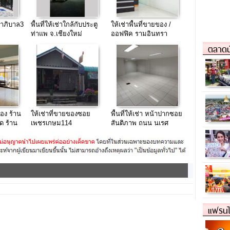
ขาภิบาล3
พื้นที่ให้เช่าใกล้กับประตู
ให้เช่าพื้นที่ขายของ /
ท่าแพ จ.เชียงใหม่
ออฟฟิค รามอินทรา
กม.7 หลังป้ายรถเมล์
ตลาดน
ของ ร้าน
ให้เช่าที่ขายของซอย
พื้นที่ให้เช่า หน้าปากซอย
ด ร้าน
เพชรเกษม114
สันติภาพ ถนน นเรศ
หอพัก
หนองแขม
ขนาด 30 ตรม
แฟรนไ