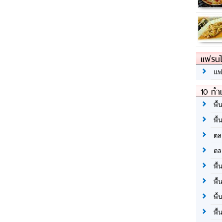
แฟรนไ
แฟ
10 ทำเ
พื้
พื้
ตล
ตล
พื้
พื้
พื้
พื้