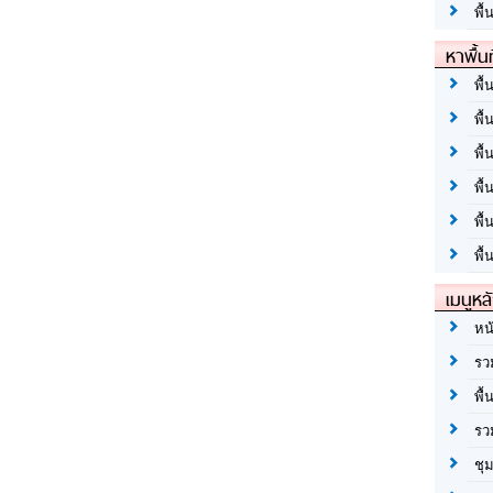
พื้
หาพื้น
พื้
พื้
พื้
พื
พื
พื้
เมนูหล
หน
รว
พื้
รว
ชุ