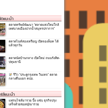
ัดแนะนำ
ตลาดทรัพย์พัฒนา “ตลาดแห่งใหม่ใกล้
เทศบาลเมืองปากน้ำสมุทรปราการ”
ตลาดไนท์สองเหรียญ เปิดจองล็อค ได้
แล้วทุกวัน
ตลาดนัดบ้านกลาง เปิดใหม่ ถนนรังสิต-
ปทุมธานี
รีวิว “ประตูกรุงเทพ วินเทจ” ตลาด
กลางคืนแยก คปอ.
ชส์แนะนำ
แฟรนไชส์มารวย ปิ้ง แซ่บ ธุรกิจปรุง
เสร็จด้วยซอส@มารวย