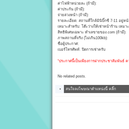
ค่าไฟฟ้าหน่วยละ (ถ้ามี):
ค่าประกัน (ถ้ามี):
จ่ายล่วงหน้า (ถ้ามี):
รายละเอียด: สถานที่ใกล้มินิบิ๊กซี 7-11 อยู
เหมาะสำหรับ: โต๊ะว่างให้เช่าหน้าร้าน เ
สิทธิพิเศษเฉพาะ ทำเลขายของ.com (ถ้ามี):
ภาพสถานที่จริง (ไม่เกิน100kb):
ชื่อผู้ประกาศ:
เบอร์โทรศัพท์: ปิดการเช่าครับ
“ประกาศนี้เป็นเพียงการฝากประชาสัมพันธ์ ค
No related posts.
สนใจลงโฆษณาตำแหน่งนี้ คลิ๊ก