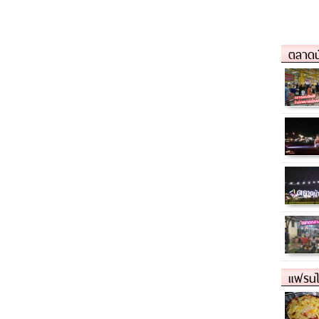
ตลาดน
แฟรนไ