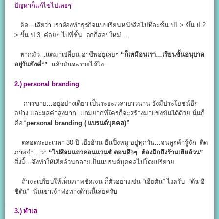
ปัญหาก็แก้ไขไปเลยๆ”
คิด…เสียว่า เราต้องทำธุรกิจแบบเรียนหนังสือไปที่ละชั้น ป1 > ขึ้น ป.2
> ขึ้น ป.3 ค่อยๆ ไปที่ชั้น ตกก็สอบใหม่…
หากมัว…แต่มาเปลี่ยน อาชีพอยู่เลยๆ
“ก็เหมือนเรา…เรียนชั้นอนุบาล
อยู่วันยังค่ำ”
แล้วมันจะรวยได้ไง…
2.) personal branding
การขาย…อยู่อย่างเดียว เป็นระยะเวลายาวนาน ยังมีประโยชน์อีก
อย่าง และมูลค่าสูงมาก แถมยากที่ใครก็จะสร้างมาแข่งขันได้ด้วย นั่นก็
คือ “
personal branding ( แบรนด์บุคคล)”
ตลอดระยะเวลา 30 ปี เฮียอ้วน ยืนปิ้งหมู อยู่ทุกวัน…จนลูกค้ารู้จัก ติด
ภาพจำ…ว่า
“ไปสีลมแถวคอนแวนซ์ ตอนดึกๆ ต้องนึกถึงร้านเฮียอ้วน”
สิ่งนี้…จึงทำให้เฮียอ้วนกลายเป็นแบรนด์บุคคลไปโดยปริยาย
ถ้าจะเปรียบให้เห็นภาพชัดเจน ก็ตัวอย่างเช่น “เฮียตัน” ไงครับ “ตัน อิ
ชิตัน” นั่นเขาเจ้าพ่อทางด้านนี้เลยครับ
3.) ทำเล