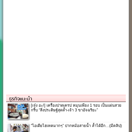
ธุรกิจแนะนำ
[เจ๋ง อะ!] เครื่องปาดเครป หมุนเพียง 1 รอบ เป็นแผ่นสวย
กริ้บ “สิ่งประดิษฐ์สุดล้ำ-เจ้า 3 ขาอัจฉริยะ”
“ไอเดียไฮเทคมากๆ” ปากหม้อสายน้ำ ล้ำได้อีก…(มีคลิป)