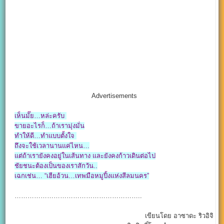
Advertisements
เห็นมั๊ย…หล่ะครับ
ขายอะไรก็…ถ้าเรามุ่งมั่น
ทำให้ดี…ทำแบบตั้งใจ
ถึงจะใช้เวลานานแค่ไหน…
แต่ถ้าเรายังคงอยู่ในเส้นทาง และยังคงก้าวเดินต่อไป
ชัยชนะต้องเป็นของเราสักวัน..
เฉกเช่น… “เฮียอ้วน…เทพมือหมูปิ้งแห่งสีลมนคร”
…………………………………………………..
เขียนโดย อาซาดะ ริวอิจิ