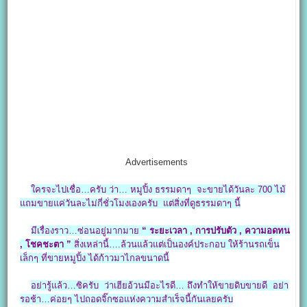
Advertisements
ใครจะไปเชื่อ…ครับ ว่า… หมูปิ้ง ธรรมดาๆ จะขายได้วันละ 700 ไม้
แถมขายแค่วันละไม่กี่ชั่วโมงเองครับ แต่สิ่งที่ดูธรรมดาๆ นี้
มีเรื่องราว…ซ่อนอยู่มากมาย
“ ระยะเวลา , การปรับตัว , ความอดทน
, โชคชะตา ”
สิ่งเหล่านี้….ล้วนแล้วแต่เป็นองค์ประกอบ ให้ร้านรถเข็น
เล็กๆ ที่ขายหมูปิ้ง ได้ก้าวมาไกลขนาดนี้
อย่ารู้แล้ว…ซิครับ ว่าเฮียอ้วนมีอะไรดี… ถึงทำให้ขายดิบขายดี อย่า
รอช้า…ค่อยๆ ไปถอดจิ๊กซอแห่งความสำเร็จนี้กันเลยครับ