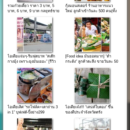
รวมก๋วยเตี๋ยว ราคา 3 บาท, 5
กุ้งมอนสเตอร์ ร้านอาหารแนว
บาท, 6 บาท, 9 บาท กลยุทธ์ขาย
ใหม่ ลูกค้าเข้าวันละ 500 คน(ทั้ง
ด้วยราคา
ที่เปิดมาแค่ 5 เดือน)
ไอเดียแจ่มๆ-ริมฟุตบาท “สเต๊ก
[Food idea มันยอดมาก] “ตำ
กางมุ้ง เพราะยุงมันเยอะ” [รีวิว
กระด้ง” ลูกค้าตะลึง ขายวันละ 50
ร้านโดนใจ]
ด้ง รับ 29,950 ฿
ไอเดียเลิศ “รถโฟล์ค+เตาถ่าน 3
ไอเดียเจ๋ง!!! “เสน่ห์ใบตอง” ขึ้น
in 1” บุฟเฟต์-ปิ้งย่าง299
ของดีประจำจังหวัดตรัง