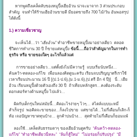
หากพูดถึงเคล็ดลับของหมูปิ้งเฮียอ้วน น่าจะมาจาก 3 ส่วนประกอบ
สำคัญ จนทำให้ร้านเฮียอ้วนขายดี มียอดขายถึง 700 ไม้/วัน อันพอสรุป
ได้ดังนี้
1.) ความเชี่ยวชาญ
จะเห็นได้…ว่า
“เฮียอ้วน”
ทำอาชีพขายหมูปิ้งมาอย่างเดียว ตลอด
ชีวิตการทำงาน 30 ปี ก็ขายแต่หมูปิ้ง
ข้อนี้….ถือว่าสำคัญมากในการทำ
ธุรกิจ หรือ ขายของใดๆ อะไรก็แล้วแต่
การขายอย่างเดียว…แต่ตั้งยังไม่มีความรู้ แบบเริ่มนับหนึ่ง…
ค้นคว้า-ทดลอง-แก้ไข เพื่อนลองคิดดูนะครับ เรียนจบปริญญาตรีเราใช้
เวลาเรียนประมาณ 16 ปี [(ป.1-ป.6),(ม.1-ม.6),(ป.ตรี อีก 4 ปี)] นี่…เฮีย
อ้วน เรียนหมูปิ้งด้วยตัวเองถึง 30 ปี ถ้าเทียบหลักสูตร…คงต้องระดับ
ดอกเตอร์ทางด้านหมูปิ้ง ไปแล้ว…
ผิดกับเด็กรุ่นใหม่สมัยนี้…คิดอะไรง่ายๆ ไวๆ… สไตล์แบบบะหมี่
สำเร็จรูป พอคิดจะขายของ…ก็ลงไปขาย แต่ขายได้…ไม่กี่เดือนก็เลิก-ก็
ท้อ เจอปัญหาขาดทุนบ้าง… ลูกค้าบ่นบ้าง… สุดท้ายไม่กี่เดือนก็ยอมแพ้
ลองใช้…เคล็ดลับธรรมดาๆ ของเฮียอ้วนดูครับ
“ค้นคว้า-ทดลอง-
แก้ไข” “ทำอาชีพเดียวนี่หละ” “ล้มก็สู้ใหม่” “ไม่อร่อยก็ปรับปรุง” “มี