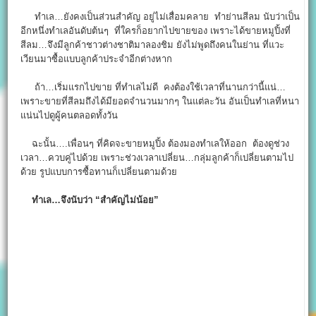
ทำเล…ยังคงเป็นส่วนสำคัญ อยู่ไม่เสื่อมคลาย ทำย่านสีลม นับว่าเป็น
อีกหนึ่งทำเลอันดับต้นๆ ที่ใครก็อยากไปขายของ เพราะได้ขายหมูปิ้งที่
สีลม…จึงมีลูกค้าชาวต่างชาติมาลองชิม ยังไม่พูดถึงคนในย่าน ที่แวะ
เวียนมาซื้อแบบลูกค้าประจำอีกต่างหาก
ถ้า…เริ่มแรกไปขาย ที่ทำเลไม่ดี คงต้องใช้เวลาที่นานกว่านี้แน่…
เพราะขายที่สีลมถึงได้มียอดจำนวนมากๆ ในแต่ละวัน อันเป็นทำเลที่หนา
แน่นไปดูผู้คนตลอดทั้งวัน
ฉะนั้น….เพื่อนๆ ที่คิดจะขายหมูปิ้ง ต้องมองทำเลให้ออก ต้องดูช่วง
เวลา…ควบคู่ไปด้วย เพราะช่วงเวลาเปลี่ยน…กลุ่มลูกค้าก็เปลี่ยนตามไป
ด้วย รูปแบบการซื้อทานก็เปลี่ยนตามด้วย
ทำเล…จึงนับว่า “สำคัญไม่น้อย”