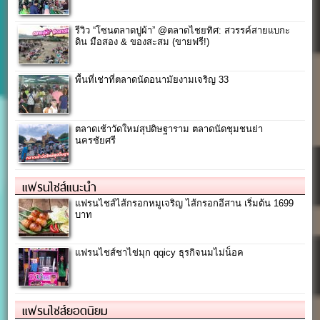
รีวิว “โซนตลาดปูผ้า” @ตลาดไชยทิศ: สวรรค์สายแบกะ
ดิน มือสอง & ของสะสม (ขายฟรี!)
พื้นที่เช่าที่ตลาดนัดอนามัยงามเจริญ 33
ตลาดเช้าวัดใหม่สุปดิษฐาราม ตลาดนัดชุมชนย่า
นครชัยศรี
แฟรนไชส์แนะนำ
แฟรนไชส์ไส้กรอกหมูเจริญ ไส้กรอกอีสาน เริ่มต้น 1699
บาท
แฟรนไชส์ชาไข่มุก qqicy ธุรกิจนมไม่น็อค
แฟรนไชส์ยอดนิยม