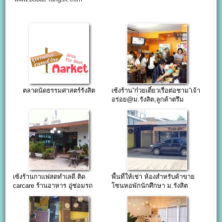
ตลาดนัดธรรมศาสตร์รังสิต
เซ้งร้าน”ก๋วยเตี๋ยวเรือต่อชาม”เจ้า
อร่อย@ม.รังสิต,ลูกค้าตรึม
เซ้งร้านกาแฟสดทำเลดี ติด
พื้นที่ให้เช่า ห้องสำหรับค้าขาย
carcare ร้านอาหาร อู่ซ่อมรถ
โซนหอพักนักศึกษา ม.รังสิต
ย่านรังสิต