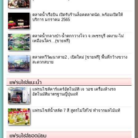
ตลาดน้ำเรือบิน เปิดรับร้านล็อคตลาดนัด..พร้อมเปิดให้
บริการ มกราคม 2565
ตลาดน้ำกลางป่า-น้ำตกกวางโจว จ.เพชรบุรี งดงาม-ไม่
เหมือนใคร…(ขายฟรี)
ตลาดทวีวัฒนาสาย2 , เปิดใหม่ [ขายฟรี] พื้นที่กว้างขวาง
สะดวกสบาย
แฟรนไชส์แนะนำ
แฟรนไชส์คาร์แคร์อัตโนมัติ เจ วอช เครื่องล้างรถ
อัตโนมัติมาตรฐานญี่ปุ่นแท้
แฟรนไชส์น้ำสลัด 7 สี สูตรไม่ใส่ไข่ ทำจากผลไม้แท้
แฟรนไชส์ยอดนิยม