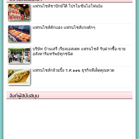
แฟรนไชส์ชาปักษ์ใต้ โปรโมชั่นไอโฟน5s
แฟรนไชส์คักแฮง แฟรนไชส์แรงคักๆ
บริษัท บ้านเสรี เรียลเอสเตท แฟรนไชส์ รับฝากซื้อ-ขาย
อสังหาริมทรัพย์ทุกชนิด
แฟรนไชส์กล้วยปิ้ง ร.ศ.๑๑๒ ธุรกิจทีเด็ดคุณทวด
ลิงก์ผู้สนับสนุน