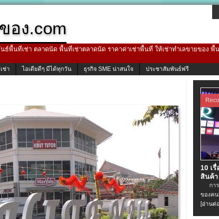
ของ.com
ธ์พื้นที่เช่า ตลาดนัด พื้นที่เช่าตลาดนัด ราคาค่าเช่าพื้นที่ ให้เช่าทำเลขายของ พื
้เช่า
ไอเดียดีๆ มีได้ทุกวัน
ธุรกิจ SME น่าสนใจ
ประชาสัมพันธ์ฟรี
Rec
10 เรื
สินค้า
การเช่
ของคนท
[อ่านต่