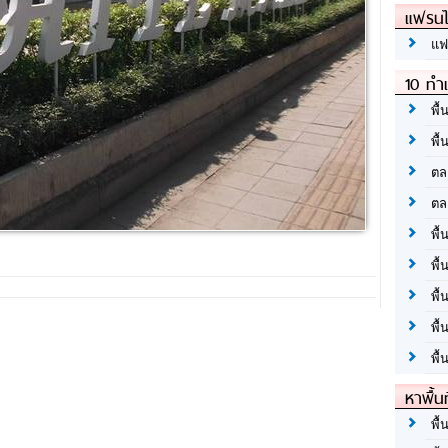
แฟรนไ
แฟ
10 ทำเ
พื้
พื้
ตล
ตล
พื้
พื้
พื้
พื้
พื้
หาพื้น
พื้