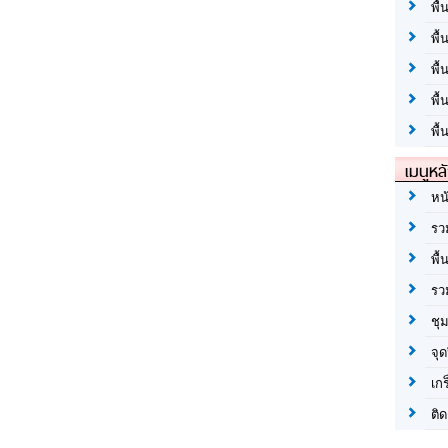
พื้
พื้
พื
พื
พื้
เมนูหล
หน
รว
พื้
รว
ชุ
จุด
เก
ติด