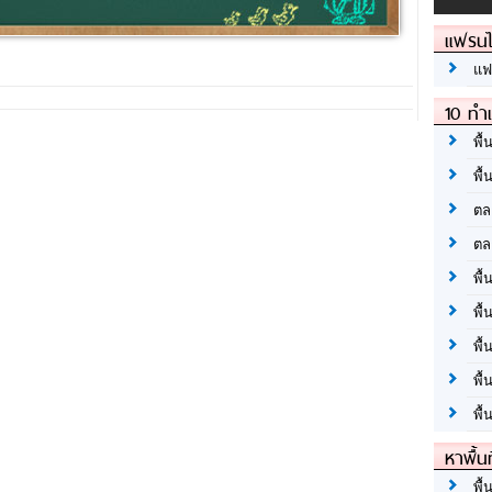
แฟรนไ
แฟ
10 ทำเ
พื้
พื้
ตล
ตล
พื้
พื้
พื้
พื้
พื้
หาพื้น
พื้