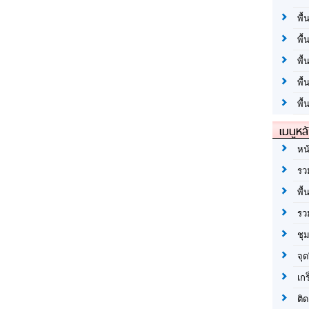
พื้
พื้
พื
พื
พื้
เมนูหล
หน
รว
พื้
รว
ชุ
จุด
เก
ติด