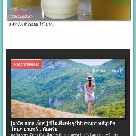
แฟรนไชส์น้ำอ้อย ไร่ไม่จน
Recommended
[ธุรกิจ sme เล็กๆ ] มีไอเดียเจ๋งๆ มีประสบการณ์ธุรกิจ
โดนๆ มาแชร์…กันครับ
[ธุรกิจ sme เล็กๆ ] มีไอเดียเจ๋งๆ มีประสบการณ์ธุรกิจโดนๆ มาแชร์…กัน