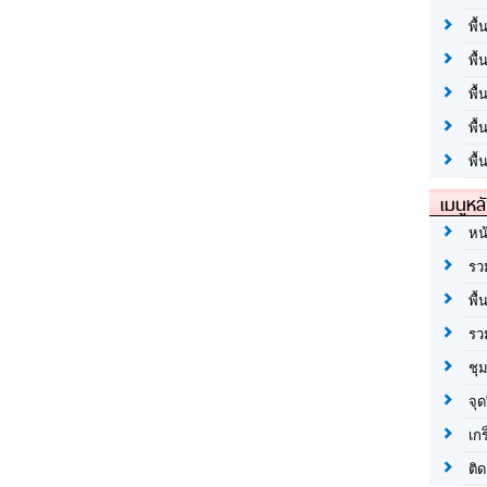
พื้
พื้
พื
พื
พื้
เมนูหล
หน
รว
พื้
รว
ชุ
จุด
เก
ติด