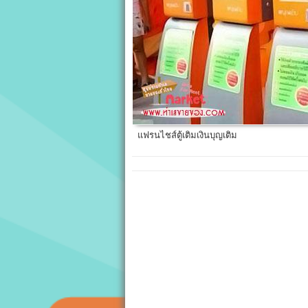
แฟรนไชส์ตู้เติมเงินบุญเติม