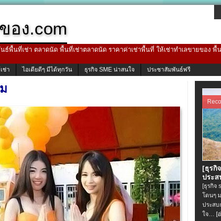
ของ.com
ธ์พื้นที่เช่า ตลาดนัด พื้นที่เช่าตลาดนัด ราคาค่าเช่าพื้นที่ ให้เช่าทำเลขายของ พื
้เช่า
ไอเดียดีๆ มีได้ทุกวัน
ธุรกิจ SME น่าสนใจ
ประชาสัมพันธ์ฟรี
ิม
Rec
[ธุรกิ
ประสบ
[ธุรกิจ
โดนๆ ม
ประสบก
ใจ…
[อ