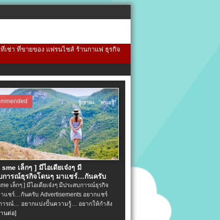
้นที่เช่า ที่ขายของ แฟรนไชส์ ร้านกาแฟ ธุรกิจ
ommended
จ sme เล็กๆ ] มีไอเดียเจ๋งๆ มี
การณ์ธุรกิจโดนๆ มาแชร์…กันครับ
 sme เล็กๆ ] มีไอเดียเจ๋งๆ มีประสบการณ์ธุรกิจ
าแชร์…กันครับ Advertisements อยากแชร์
ารณ์… อยากแบ่งปั้นความรู้… อยากให้กำลัง
่านต่อ]