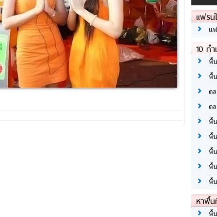
แฟรนไ
แฟ
10 ทำเ
พื้
พื้
ตล
ตล
พื้
พื้
พื้
พื้
พื้
หาพื้น
พื้