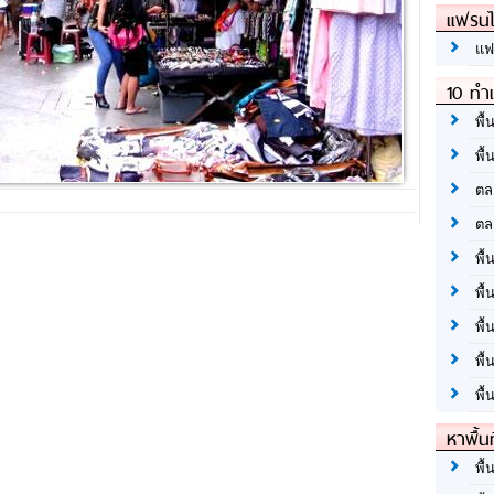
แฟรนไ
แฟ
10 ทำเ
พื้
พื้
ตล
ตล
พื้
พื้
พื้
พื้
พื้
หาพื้น
พื้