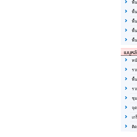
พื้
พื้
พื
พื
พื้
เมนูหล
หน
รว
พื้
รว
ชุ
จุด
เก
ติด