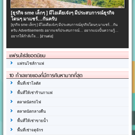
[ธุรกิจ sme เล็กๆ ] มีไอเดียเจ๋งๆ มีประสบการณ์ธุรกิจ
โดนๆ มาแชร์…กันครับ
[ธุรกิจ sme เล็กๆ ] มีไอเดียเจ๋งๆ มีประสบการณ์ธุรกิจโดนๆ มาแชร์…กัน
ครับ Advertisements อยากแชร์ประสบการณ์… อยากแบ่งปั้นความรู้…
อยากให้กำลังใจ…
[อ่านต่อ]
แฟรนไชส์ยอดนิยม
แฟรนไชส์กาแฟ
10 ทำเลขายของที่มีการค้นหามากที่สุด
พื้นที่เช่าโลตัส
พื้นที่ให้เช่าร้านกาแฟ
ตลาดนัดรถไฟ
ตลาดนัดกลางคืน
พื้นที่ให้เช่าขายน้ำ
พื้นที่เช่าจตุจักร